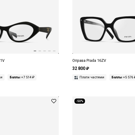
21V
Оправа Prada 16ZV
32 800 ₽
ми
Баллы
+7 514 ₽
Плати частями
Баллы
+5 576 
-50%