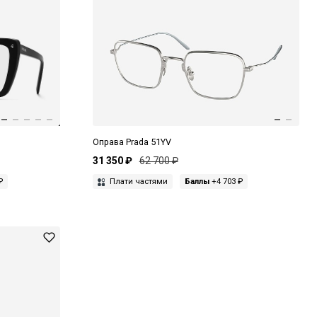
Оправа Prada 51YV
31 350 ₽
62 700 ₽
₽
Плати частями
Баллы
+4 703 ₽