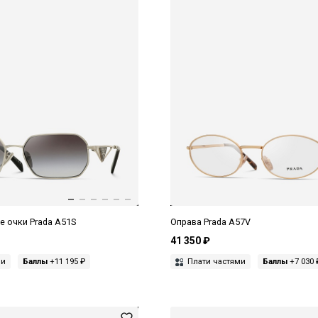
 очки Prada A51S
Оправа Prada A57V
41 350 ₽
ми
Баллы
+11 195 ₽
Плати частями
Баллы
+7 030 