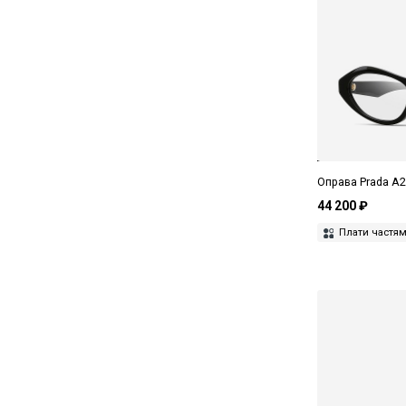
Pierre Cardin
Polaroid
Prada
Premio
Ray-Ban
Оправа Prada A
Saint Laurent
44 200 ₽
Seventh Street
Плати частя
Smith
Soleko
Stax
The Attico
Thom Browne