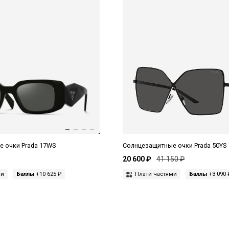
 очки Prada 17WS
Солнцезащитные очки Prada 50YS
20 600 ₽
41 150 ₽
ми
Баллы
+10 625 ₽
Плати частями
Баллы
+3 090 