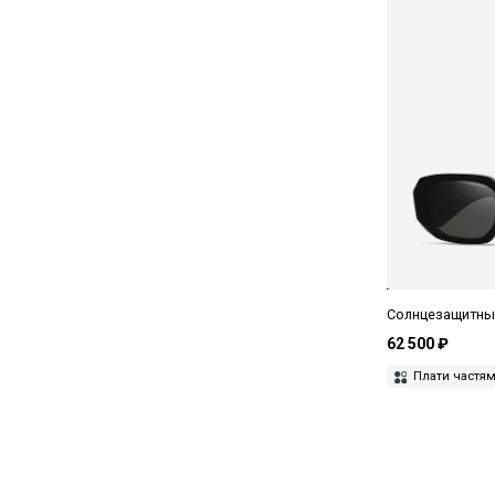
Tiffany
Tod's
Tom Ford
Undostrial
UniqueDesignMilano
Ushatava
Valentino
Versace
Солнцезащитные
Voa
62 500 ₽
Vogue
Плати частя
Yohji Yamamoto