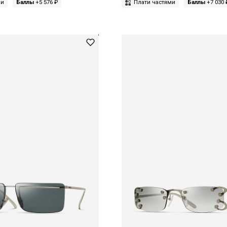
ми
Баллы
+5 576 ₽
Плати частями
Баллы
+7 030 