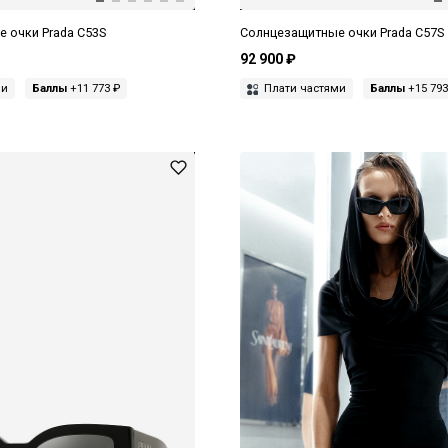
 очки Prada C53S
Солнцезащитные очки Prada C57S
92 900 ₽
ми
Баллы
+11 773 ₽
Плати частями
Баллы
+15 793