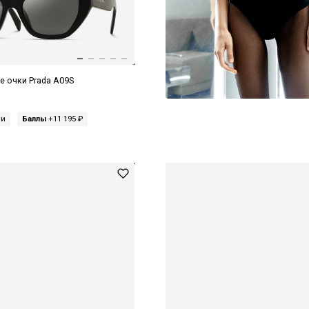
 очки Prada A09S
ми
Баллы
+11 195 ₽