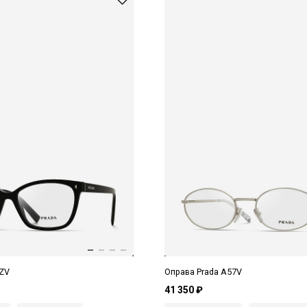
5ZV
Оправа Prada A57V
41 350 ₽