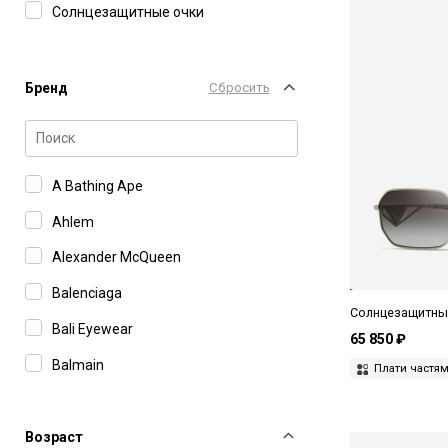
Солнцезащитные очки
Бренд
Сбросить
A Bathing Ape
Ahlem
Alexander McQueen
Balenciaga
Солнцезащитные
Bali Eyewear
65 850 ₽
Balmain
Плати частя
Barton Perreira
Boss
Возраст