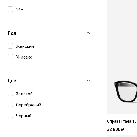
Bottega Veneta
16+
Carolina Herrera
Carolina Lemke
Пол
Carrera
Женский
Cartier
Унисекс
Celine
Charriol
Цвет
Chloe
Золотой
Dior
Серебряный
Dita
Черный
Dolce&Gabbana
Оправа Prada 1
Dsquared2
32 800 ₽