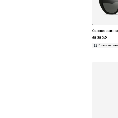
Masunaga
Matsuda
Maui Jim
Max Mara
Солнцезащитные
65 850 ₽
MAX&Co
Плати частя
Miru
Missoni
Miu Miu
MM6 Maison Margiela
Moschino Love
Movitra
Oliver Peoples
Orgreen