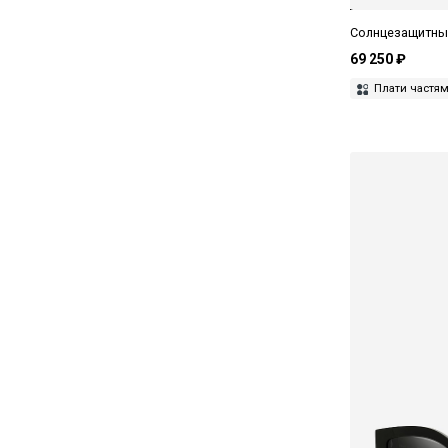
John Dalia
Солнцезащитные
Kuboraum
69 250 ₽
Плати частя
Leisure Society
Levi’s
Linda Farrow
Lithe
Loewe
Louis XIV
Lunor
Magda Butrym
Marc Jacobs
Mastermind