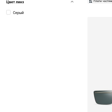
Dunhill
Плати частя
Цвет линз
Elie Saab
Серый
Etro
F2
Fendi
Glory
Gucci
Haffmans&Neumeister
Hugo
IC Berlin
Isabel Marant
Jacquemus
Jimmy Choo