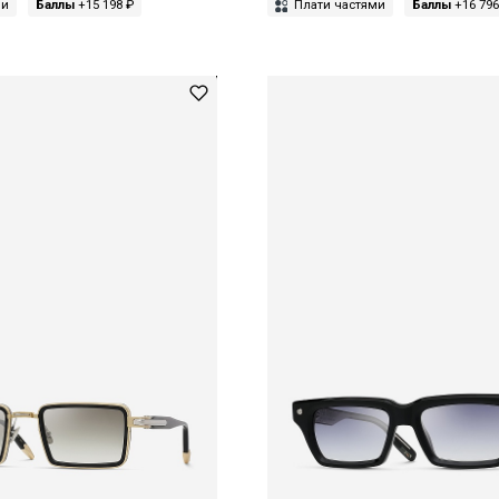
ми
Баллы
+15 198 ₽
Плати частями
Баллы
+16 796