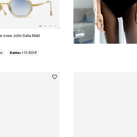
 очки John Dalia Matt
ми
Баллы
+15 453 ₽