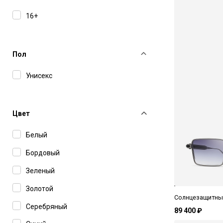
Bottega Veneta
16+
Carolina Herrera
Carolina Lemke
Пол
Carrera
Унисекс
Cartier
Celine
Цвет
Charriol
Белый
Chloe
Бордовый
Dior
Зеленый
Dita
Золотой
Dolce&Gabbana
Солнцезащитные
Серебряный
Dsquared2
89 400 ₽