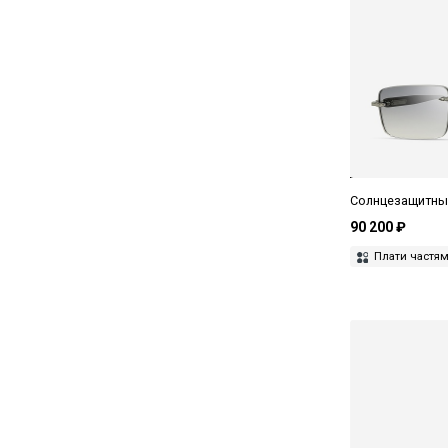
Pierre Cardin
Polaroid
Prada
Premio
Ray-Ban
Солнцезащитные
Saint Laurent
90 200 ₽
Seventh Street
Плати частя
Smith
Soleko
Stax
The Attico
Thom Browne