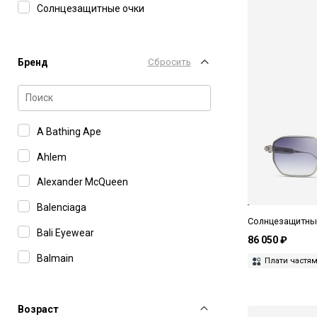
Солнцезащитные очки
Бренд
Сбросить
A Bathing Ape
Ahlem
Alexander McQueen
Balenciaga
Солнцезащитные 
Bali Eyewear
86 050 ₽
Balmain
Плати частя
Barton Perreira
Boss
Возраст