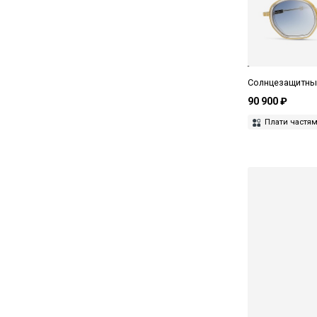
Masunaga
Matsuda
Maui Jim
Max Mara
Солнцезащитные
90 900 ₽
MAX&Co
Плати частя
Miru
Missoni
Miu Miu
MM6 Maison Margiela
Moschino Love
Movitra
Oliver Peoples
Orgreen