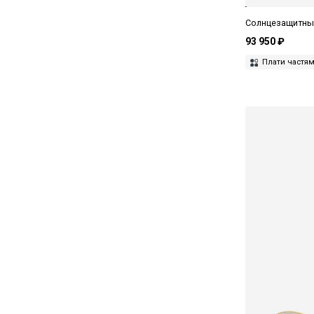
John Dalia
Солнцезащитные
Kuboraum
93 950 ₽
Плати частя
Leisure Society
Levi’s
Linda Farrow
Lithe
Loewe
Louis XIV
Lunor
Magda Butrym
Marc Jacobs
Mastermind