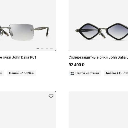
 очки John Dalia R01
Солнцезащитные очки John Dalia 
92 400 ₽
ми
Баллы
+15 334 ₽
Плати частями
Баллы
+15 708