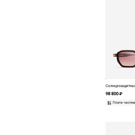
Tiffany
Tod's
Tom Ford
Undostrial
UniqueDesignMilano
Ushatava
Valentino
Versace
Солнцезащитные 
Voa
98 800 ₽
Vogue
Плати частя
Yohji Yamamoto