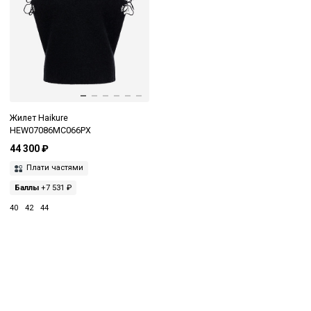
Жилет Haikure
HEW07086MC066PX
44 300 ₽
Плати частями
Баллы
+7 531 ₽
40
42
44