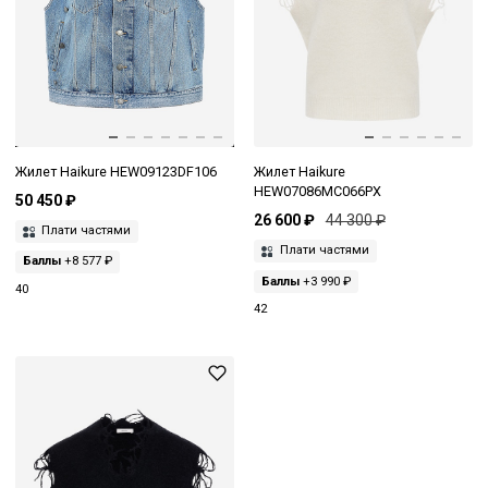
Жилет Haikure HEW09123DF106
Жилет Haikure
HEW07086MC066PX
50 450 ₽
26 600 ₽
44 300 ₽
Плати частями
Плати частями
Баллы
+8 577 ₽
Баллы
+3 990 ₽
40
42