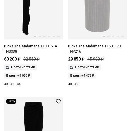
Юбка The Andamane T180361A
Юбка The Andamane T150317B
TNS038
TNP216
60 200 ₽
92 550 ₽
29 850 ₽
45 900 ₽
Плати частями
Плати частями
Баллы
+9 030 ₽
Баллы
+4 478 ₽
40
42
44
40
42
-35%