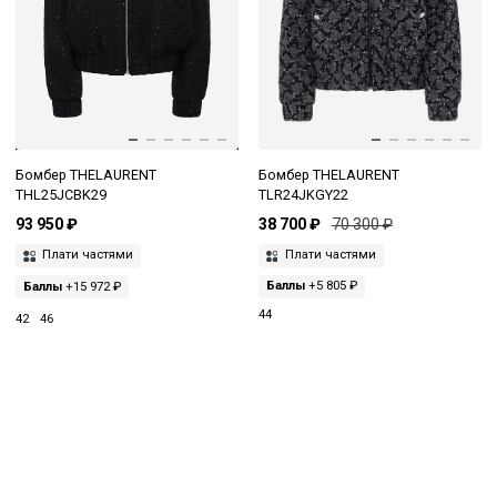
Бомбер THELAURENT
Бомбер THELAURENT
THL25JCBK29
TLR24JKGY22
93 950 ₽
38 700 ₽
70 300 ₽
Плати частями
Плати частями
Баллы
+15 972 ₽
Баллы
+5 805 ₽
44
42
46