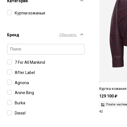
Категория
Куртки кожаные
Бренд
Сбросить
7 For All Mankind
After Label
Agnona
Куртка кожаная 
Anine Bing
129 100 ₽
Burka
Плати частя
42
Diesel
Dunst