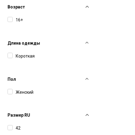
Duvetica
Возраст
EENK
16+
Found
Haikure
Длина одежды
IRO
Короткая
Ivy Oak
Juun J
Пол
Manokhi
Женский
Margaux Lonnberg
MC2 Saint Barth
MM6 Maison Margiela
Размер RU
MSGM
42