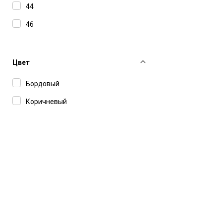
Norma Kamali
44
Officine Generale
46
P.A.R.O.S.H.
Pence
Цвет
Philosophy Di Lorenzo Serafini
Бордовый
Re/Done
Коричневый
Retrofete
Salvatore Santoro
Simkhai
Ssheena
THELAURENT
Valentino
Vladimiro Gioia