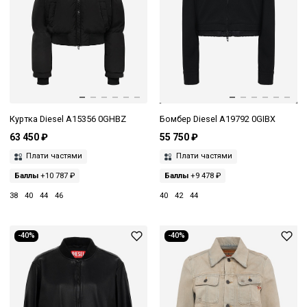
Куртка Diesel A15356 0GHBZ
Бомбер Diesel A19792 0GIBX
63 450 ₽
55 750 ₽
Плати частями
Плати частями
Баллы
+10 787 ₽
Баллы
+9 478 ₽
38
40
44
46
40
42
44
-40%
-40%