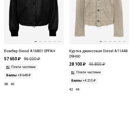
Бомбер Diesel A16801 0PFAH
Куртка джинсовая Diesel A11448
09H60
57 650 ₽
96 050 ₽
28 100 ₽
46 800 ₽
Плати частями
Плати частями
Баллы
+8 648 ₽
Баллы
+4 215 ₽
38
40
42
44