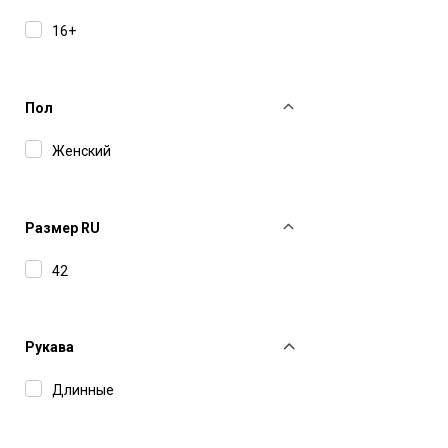
Norma Kamali
16+
P.A.R.O.S.H.
The Andamane
Пол
TheLatest
Женский
Valentino
Размер RU
42
Рукава
Длинные