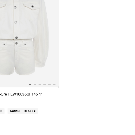
kure HEW10036GF146PP
ми
Баллы
+10 447 ₽