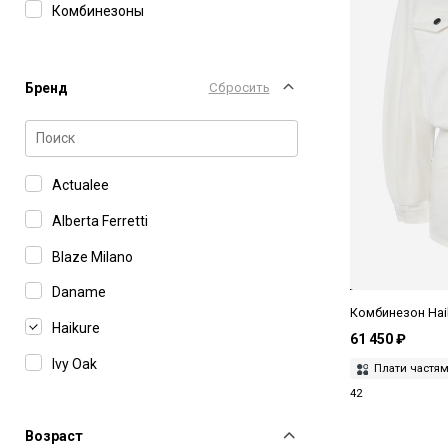
Комбинезоны
Бренд
Сбросить
Actualee
Alberta Ferretti
Blaze Milano
Daname
Комбинезон Hai
Haikure
61 450 ₽
Ivy Oak
Плати частя
42
MC2 Saint Barth
MVP Wardrobe
Возраст