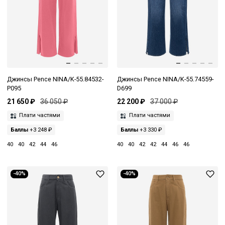
Джинсы Pence NINA/K-55.84532-
Джинсы Pence NINA/K-55.74559-
P095
D699
21 650 ₽
36 050 ₽
22 200 ₽
37 000 ₽
Плати частями
Плати частями
Баллы
+3 248 ₽
Баллы
+3 330 ₽
40
40
42
44
46
40
40
42
42
44
46
46
-40%
-40%