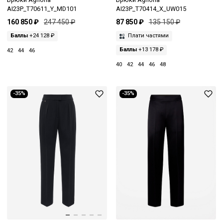
AI23P_T70611_Y_MD101
AI23P_T70414_X_UW015
160 850 ₽
247 450 ₽
87 850 ₽
135 150 ₽
Баллы
+24 128 ₽
Плати частями
Баллы
+13 178 ₽
42
44
46
40
42
44
46
48
-35%
-35%