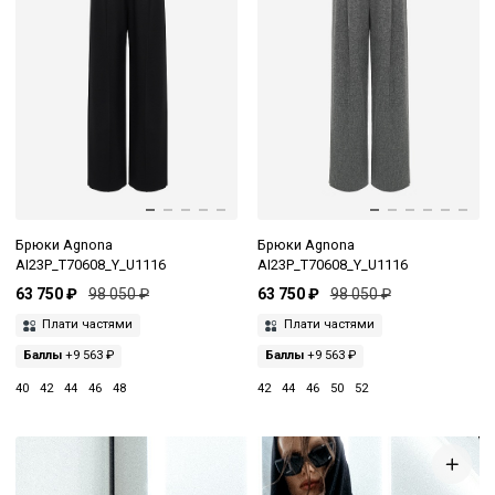
Брюки Agnona
Брюки Agnona
AI23P_T70608_Y_U1116
AI23P_T70608_Y_U1116
63 750 ₽
98 050 ₽
63 750 ₽
98 050 ₽
Плати частями
Плати частями
Баллы
+9 563 ₽
Баллы
+9 563 ₽
40
42
44
46
48
42
44
46
50
52