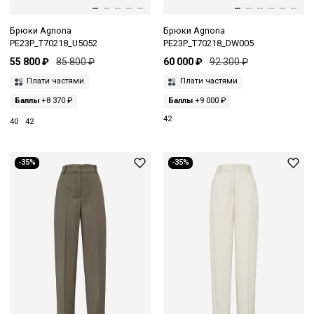
Брюки Agnona
Брюки Agnona
PE23P_T70218_U5052
PE23P_T70218_DW005
55 800 ₽
85 800 ₽
60 000 ₽
92 300 ₽
Плати частями
Плати частями
Баллы
+8 370 ₽
Баллы
+9 000 ₽
42
40
42
-35%
-35%