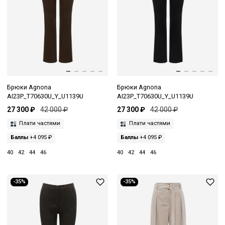
Брюки Agnona
Брюки Agnona
AI23P_T70630U_Y_U1139U
AI23P_T70630U_Y_U1139U
27 300 ₽
42 000 ₽
27 300 ₽
42 000 ₽
Плати частями
Плати частями
Баллы
+4 095 ₽
Баллы
+4 095 ₽
40
42
44
46
40
42
44
46
-35%
-35%