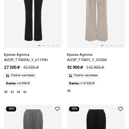
Брюки Agnona
Брюки Agnona
AI23P_T70630U_Y_U1139U
AI23P_T70601_Y_VC004
27 300 ₽
42 000 ₽
92 900 ₽
142 900 ₽
Плати частями
Плати частями
Баллы
+4 095 ₽
Баллы
+13 935 ₽
46
40
42
44
46
-35%
-35%