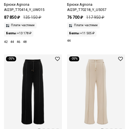
Брюки Agnona
Брюки Agnona
AI23P_T70414_Y_UW015
AI23P_T70218_Y_U5057
87 850 ₽
135 150 ₽
76 700 ₽
117 950 ₽
Плати частями
Плати частями
Баллы
+13 178 ₽
Баллы
+11 505 ₽
44
42
44
46
48
-35%
-35%