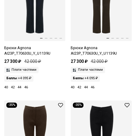
Брюки Agnona
Брюки Agnona
AI23P_T70630U_Y_U1139U
AI23P_T70630U_Y_U1139U
27 300 ₽
42 000 ₽
27 300 ₽
42 000 ₽
Плати частями
Плати частями
Баллы
+4 095 ₽
Баллы
+4 095 ₽
40
42
44
46
40
42
44
46
-35%
-35%