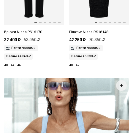
Брюки Nissa PS16170
Платье Nissa RS16148
32 400 ₽
53 950 ₽
42 250 ₽
70 350 ₽
Плати частями
Плати частями
Баллы
+4 860 ₽
Баллы
+6 338 ₽
40
44
46
40
42