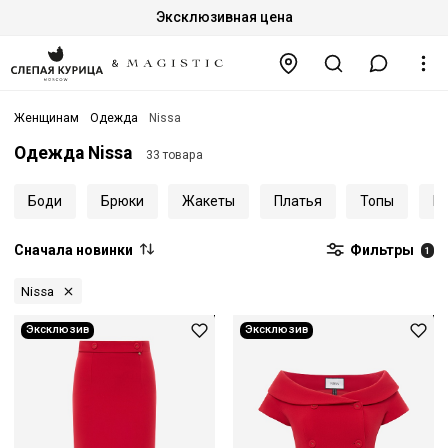
Эксклюзивная цена
Женщинам
Одежда
Nissa
Одежда Nissa
33 товара
Боди
Брюки
Жакеты
Платья
Топы
Ю
Сначала новинки
Фильтры
1
Nissa
Эксклюзив
Эксклюзив