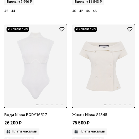
Баллы
+9 996 ₽
Баллы
+11 543 ₽
42
44
40
42
44
46
Эксклюзив
Эксклюзив
Боди Nissa BODY16527
Жакет Nissa S1345
26 200 ₽
75 500 ₽
Плати частями
Плати частями