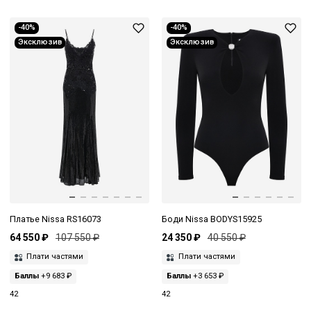
-40%
-40%
Эксклюзив
Эксклюзив
Платье Nissa RS16073
Боди Nissa BODYS15925
64 550 ₽
107 550 ₽
24 350 ₽
40 550 ₽
Плати частями
Плати частями
Баллы
+9 683 ₽
Баллы
+3 653 ₽
42
42