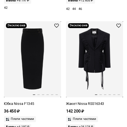
Баллы
+6 197 ₽
Баллы
+12 835 ₽
42
42
44
46
Эксклюзив
Эксклюзив
Юбка Nissa F1345
Жакет Nissa RSS16343
36 450 ₽
142 200 ₽
Плати частями
Плати частями
Баллы
+6 197 ₽
Баллы
+24 174 ₽