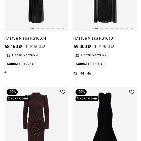
Платье Nissa RS16074
Платье Nissa RS16101
68 150 ₽
113 500 ₽
69 000 ₽
114 950 ₽
Плати частями
Плати частями
Баллы
+10 223 ₽
Баллы
+10 350 ₽
40
42
44
46
-40%
-40%
Эксклюзив
Эксклюзив