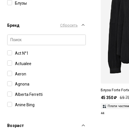
Блузы
Бренд
Сбросить
Act N°1
Actualee
Aeron
Agnona
Блуза Forte Fort
Alberta Ferretti
45 350 ₽
69 7
Anine Bing
Плати частя
44
Art Dealer
Burka
Возраст