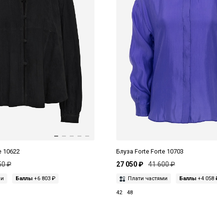
e 10622
Блуза Forte Forte 10703
50 ₽
27 050 ₽
41 600 ₽
ми
Баллы
+6 803 ₽
Плати частями
Баллы
+4 058 
42
48