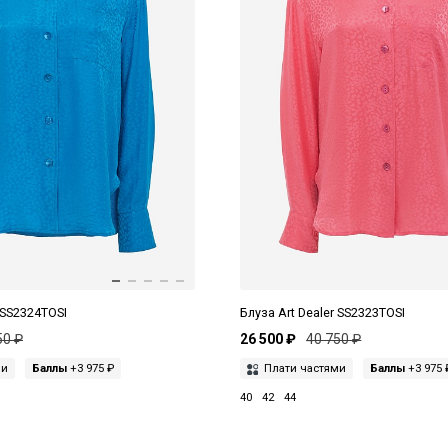
 SS2324TOSI
Блуза Art Dealer SS2323TOSI
50 ₽
26 500 ₽
40 750 ₽
ми
Баллы
+3 975 ₽
Плати частями
Баллы
+3 975 
40
42
44