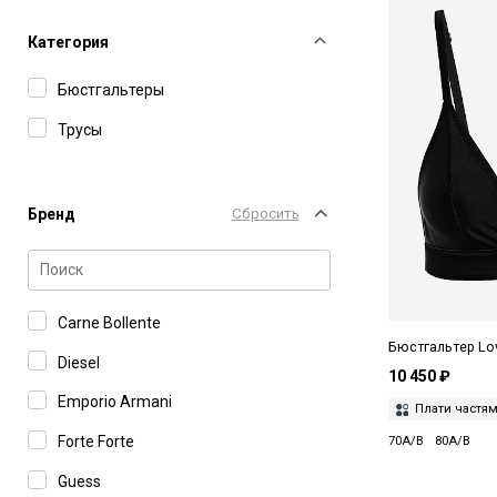
Категория
Бюстгальтеры
Трусы
Бренд
Сбросить
Carne Bollente
Бюстгальтер Lov
Diesel
10 450 ₽
Emporio Armani
Плати частя
Forte Forte
70A/B
80A/B
Guess