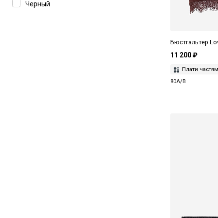
85B
Черный
85C
85C/D
Бюстгальтер Lov
11 200 ₽
Плати частя
80A/B