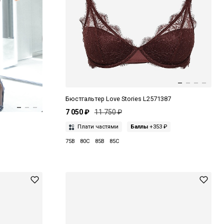
Бюстгальтер Love Stories L2571387
7 050 ₽
11 750 ₽
Плати частями
Баллы
+353 ₽
75B
80C
85B
85C