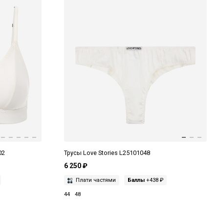
02
Трусы Love Stories L25101048
6 250 ₽
Плати частями
Баллы
+438 ₽
44
48