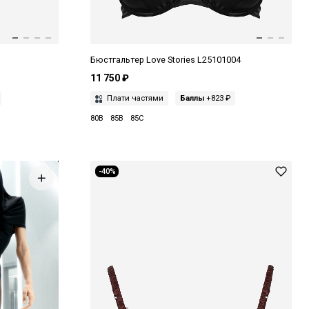
Бюстгальтер Love Stories L25101004
11 750 ₽
Плати частями
Баллы
+823 ₽
80B
85B
85C
-40%