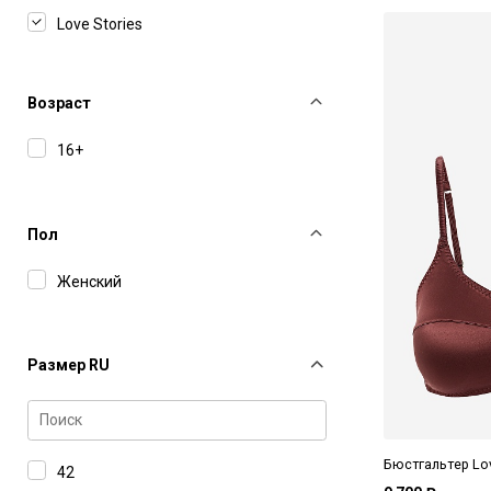
Love Stories
Melissa Odabash
MM6 Maison Margiela
Возраст
MSGM
16+
Retrofete
Sporty & Rich
Пол
Stella McCartney
Женский
Wolford
Размер RU
Бюстгальтер Lov
42