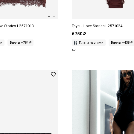
e Stories L2571013
Трусы Love Stories L2571024
6 250 ₽
ми
Баллы
+784 ₽
Плати частями
Баллы
+438 ₽
42