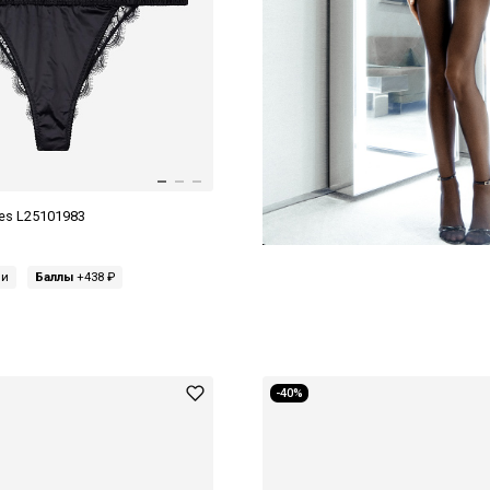
ies L25101983
ми
Баллы
+438 ₽
-40%