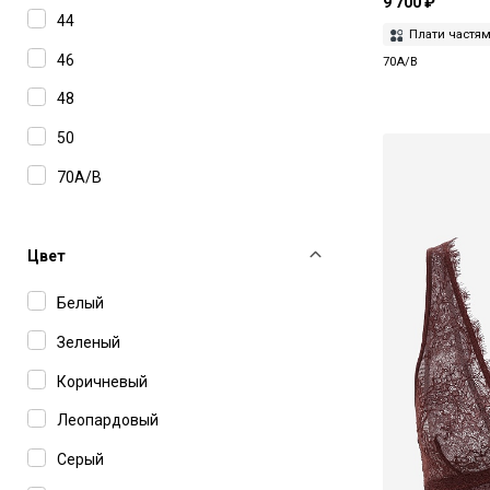
9 700 ₽
44
Плати частя
46
70A/B
48
50
70A/B
75A/B
75B
Цвет
80A/B
Белый
80B
Зеленый
80C
Коричневый
80C/D
Леопардовый
80D
Серый