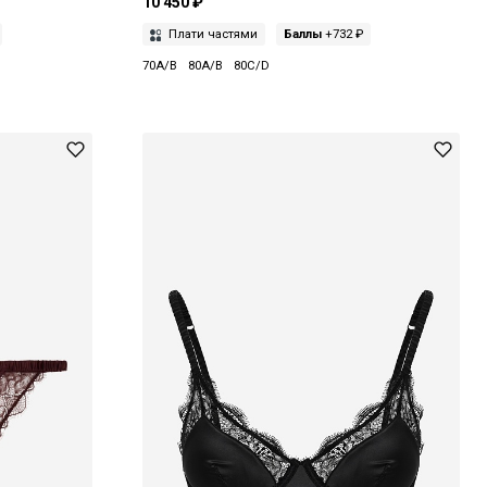
10 450 ₽
Плати частями
Баллы
+732 ₽
70A/B
80A/B
80C/D