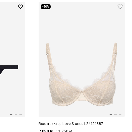
-40%
Бюстгальтер Love Stories L24121387
7 050 ₽
11 750 ₽