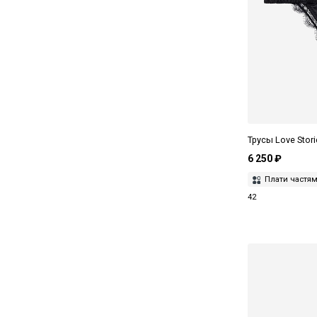
Трусы Love Stor
6 250 ₽
Плати частя
42