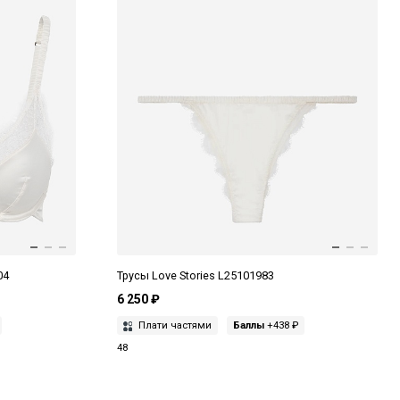
04
Трусы Love Stories L25101983
6 250 ₽
Плати частями
Баллы
+438 ₽
48