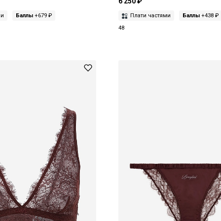
6 250 ₽
ми
Баллы
+679 ₽
Плати частями
Баллы
+438 ₽
48