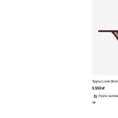
Трусы Love Stor
5 550 ₽
Плати частя
48