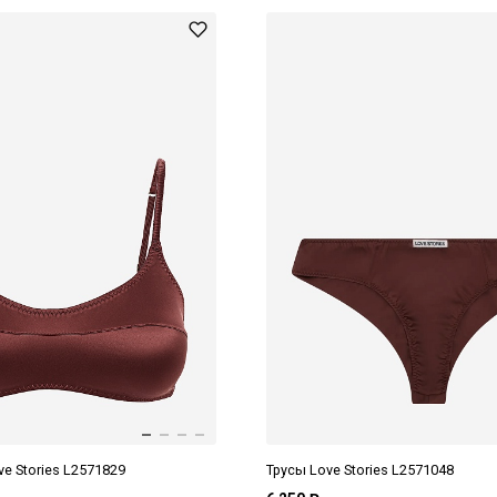
e Stories L2571829
Трусы Love Stories L2571048