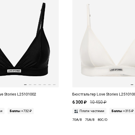
e Stories L25101002
Бюстгальтер Love Stories L251010
6 300 ₽
10 450 ₽
ми
Баллы
+732 ₽
Плати частями
Баллы
+315 ₽
70A/B
75A/B
80C/D