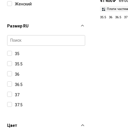
41 400 ₽
69 0
Si Rossi by Sergio Rossi
Женский
Плати частя
Valentino
35.5
36
36.5
37
Размер RU
35
35.5
36
36.5
37
37.5
38
38.5
Цвет