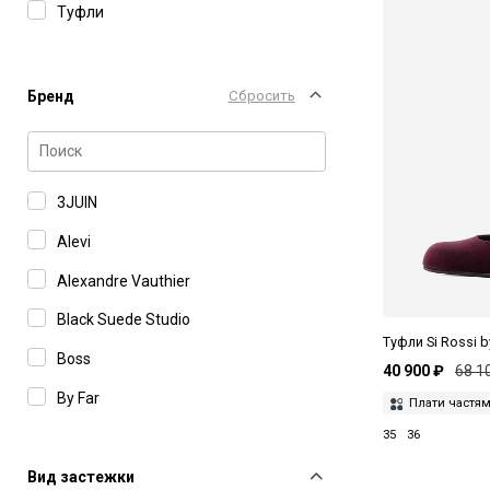
Туфли
Бренд
Сбросить
3JUIN
Alevi
Alexandre Vauthier
Black Suede Studio
Туфли Si Rossi 
Boss
40 900 ₽
68 1
By Far
Плати частя
35
36
Casadei
Diesel
Вид застежки