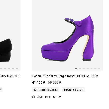
00970MTEZ16310
Туфли Si Rossi by Sergio Rossi B00980MTEZ02
41 400 ₽
69 000 ₽
₽
Плати частями
Баллы
+6 210 ₽
35
37.5
38.5
39
40