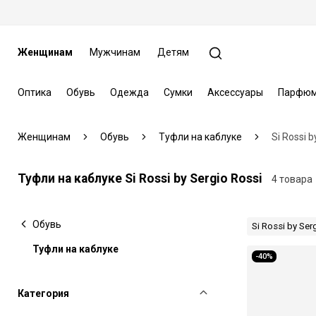
Женщинам
Мужчинам
Детям
Оптика
Обувь
Одежда
Сумки
Аксессуары
Парфюм
Женщинам
Обувь
Туфли на каблуке
Si Rossi b
Туфли на каблуке Si Rossi by Sergio Rossi
4 товара
Обувь
Si Rossi by Ser
Туфли на каблуке
-40%
Категория