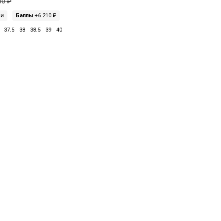
00 ₽
ми
Баллы
+6 210 ₽
37.5
38
38.5
39
40