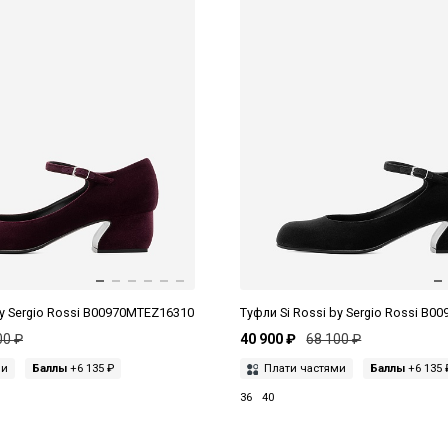
by Sergio Rossi B00970MTEZ16310
Туфли Si Rossi by Sergio Rossi B
00 ₽
40 900 ₽
68 100 ₽
ми
Баллы
+6 135 ₽
Плати частями
Баллы
+6 135 
36
40