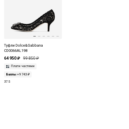
Туфли Dolce&Gabbana
CD0066AL198
64 950 ₽
99 850 ₽
Плати частями
Баллы
+9 743 ₽
37.5