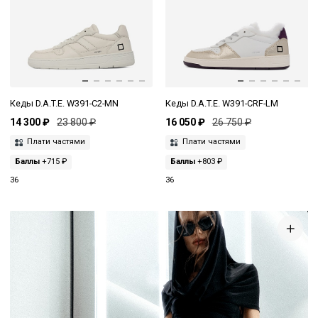
Кеды D.A.T.E. W391-C2-MN
Кеды D.A.T.E. W391-CRF-LM
14 300 ₽
23 800 ₽
16 050 ₽
26 750 ₽
Плати частями
Плати частями
Баллы
+715 ₽
Баллы
+803 ₽
36
36