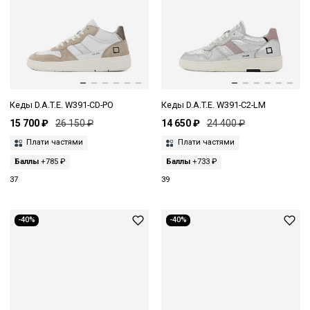
Кеды D.A.T.E. W391-CD-PO
Кеды D.A.T.E. W391-C2-LM
15 700 ₽
26 150 ₽
14 650 ₽
24 400 ₽
Плати частями
Плати частями
Баллы
+785 ₽
Баллы
+733 ₽
37
39
-40%
-40%