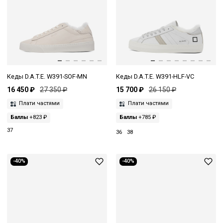
Кеды D.A.T.E. W391-SOF-MN
Кеды D.A.T.E. W391-HLF-VC
16 450 ₽
27 350 ₽
15 700 ₽
26 150 ₽
Плати частями
Плати частями
Баллы
+823 ₽
Баллы
+785 ₽
37
36
38
-40%
-40%