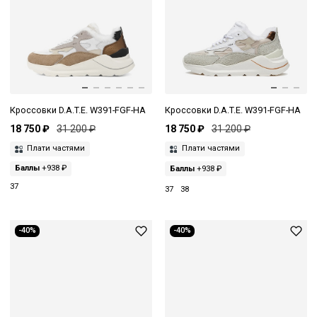
Кроссовки D.A.T.E. W391-FGF-HA
Кроссовки D.A.T.E. W391-FGF-HA
18 750 ₽
31 200 ₽
18 750 ₽
31 200 ₽
Плати частями
Плати частями
Баллы
+938 ₽
Баллы
+938 ₽
37
37
38
-40%
-40%