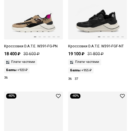
Кроссовки D.A.T.E. W391-FG-PN
Кроссовки D.A.T.E. W391-FGF-NT
18 400 ₽
30 600 ₽
19 100 ₽
31 800 ₽
Плати частями
Плати частями
Баллы
+920 ₽
Баллы
+955 ₽
36
36
37
-40%
-40%