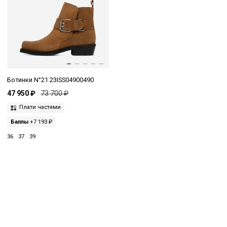
Ботинки N°21 23ISS04900490
47 950 ₽
73 700 ₽
Плати частями
Баллы
+7 193 ₽
36
37
39