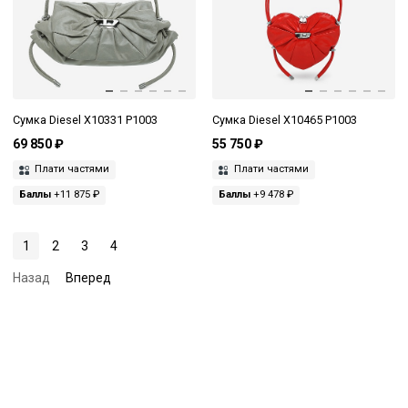
Сумка Diesel X10331 P1003
Сумка Diesel X10465 P1003
69 850 ₽
55 750 ₽
Плати частями
Плати частями
Баллы
+11 875 ₽
Баллы
+9 478 ₽
1
2
3
4
Назад
Вперед