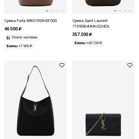
Сумка Furla WB01953HSF000
Сумка Saint Laurent
713938/AAAUQ2426
46 500 ₽
357 200 ₽
Плати частями
Баллы
+60 724 ₽
Баллы
+7 905 ₽