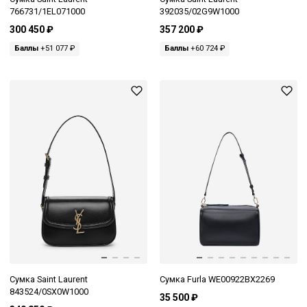
766731/1EL071000
392035/02G9W1000
300 450 ₽
357 200 ₽
Баллы
+51 077 ₽
Баллы
+60 724 ₽
Сумка Saint Laurent
Сумка Furla WE00922BX2269
843524/0SX0W1000
35 500 ₽