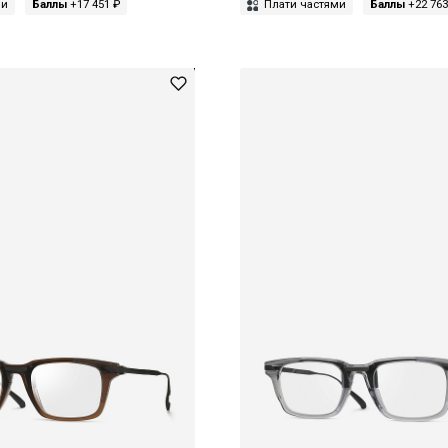
ми
Баллы
+17 451 ₽
Плати частями
Баллы
+22 763