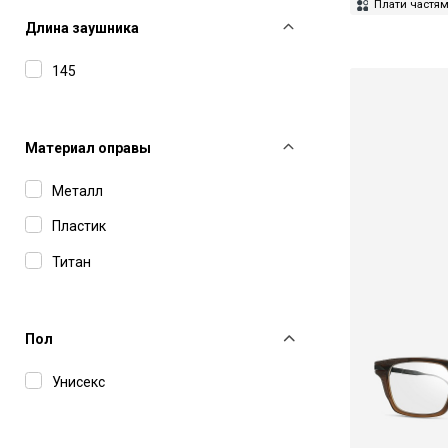
Gucci
Плати частя
Длина заушника
IC Berlin
145
Isabel Marant
Jacquemus
John Dalia
Материал оправы
Kuboraum
Металл
Leisure Society
Пластик
Linda Farrow
Титан
Lunor
Marc Jacobs
Пол
Masunaga
Унисекс
Matsuda
Max Mara