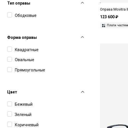
Тип оправы
MAX&Co
Оправа Movitra 
Ободковые
Miu Miu
123 600 ₽
Плати частя
MM6 Maison Margiela
Movitra
Форма оправы
Pierre Cardin
Квадратные
Polaroid
Овальные
Prada
Прямоугольные
Saint Laurent
Tom Ford
Цвет
Yohji Yamamoto
Бежевый
Зеленый
Коричневый