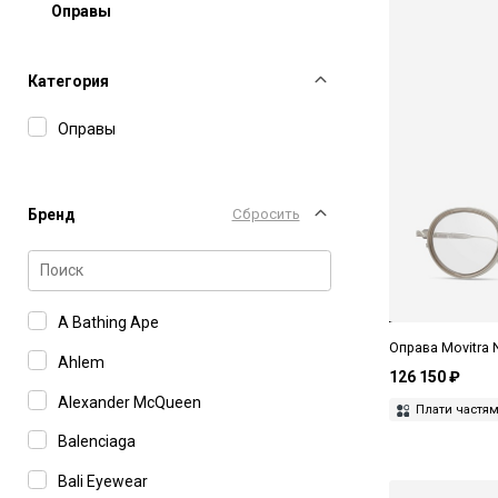
Оправы
Категория
Оправы
Бренд
Сбросить
A Bathing Ape
Оправа Movitra 
Ahlem
126 150 ₽
Alexander McQueen
Плати частя
Balenciaga
Bali Eyewear