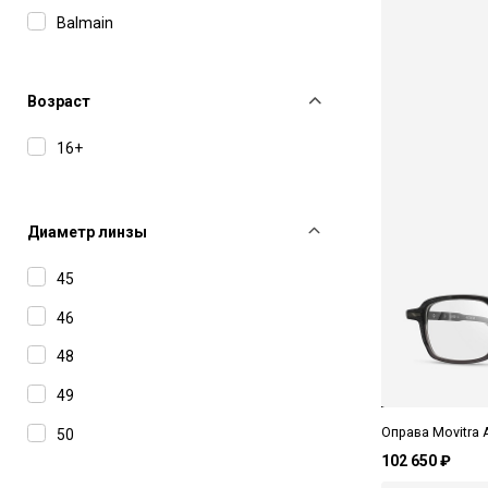
Balmain
Boss
Bottega Veneta
Возраст
Carolina Herrera
16+
Carolina Lemke
Carrera
Диаметр линзы
Cartier
45
Charriol
46
Chloe
48
Dior
49
Dsquared2
Оправа Movitra 
50
Etro
102 650 ₽