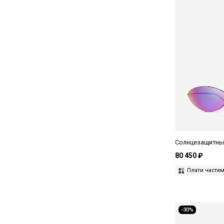
Солнцезащитные
80 450 ₽
Плати частя
-30%