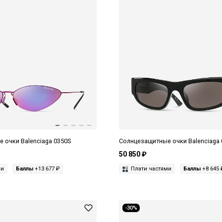
 очки Balenciaga 0350S
Солнцезащитные очки Balenciaga 
50 850 ₽
ми
Баллы
+13 677 ₽
Плати частями
Баллы
+8 645 
-30%