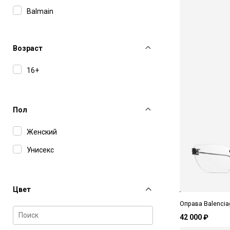
Balmain
Boss
Bottega Veneta
Возраст
Carolina Herrera
16+
Carolina Lemke
Carrera
Пол
Cartier
Женский
Charriol
Унисекс
Chloe
Dior
Цвет
Dsquared2
Оправа Balencia
Etro
42 000 ₽