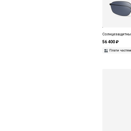
Saint Laurent
The Attico
Tom Ford
UniqueDesignMilano
Солнцезащитные
56 400 ₽
Yohji Yamamoto
Плати частя