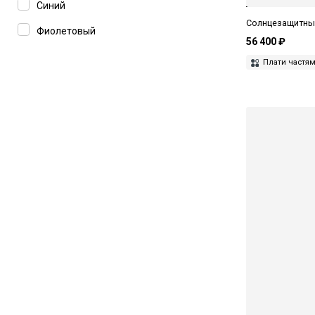
Синий
Masunaga
Солнцезащитные
Фиолетовый
Matsuda
56 400 ₽
Плати частя
Maui Jim
Max Mara
MAX&Co
Miu Miu
MM6 Maison Margiela
Moschino Love
Movitra
Pierre Cardin
Polaroid
Prada