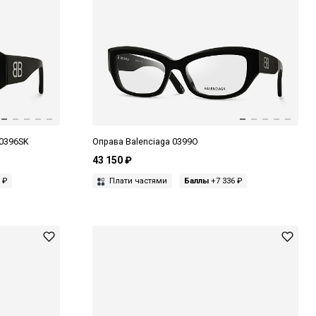
 0396SK
Оправа Balenciaga 0399O
43 150 ₽
 ₽
Плати частями
Баллы
+7 336 ₽