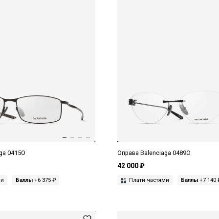
ga 0415O
Оправа Balenciaga 0489O
42 000 ₽
ми
Баллы
+6 375 ₽
Плати частями
Баллы
+7 140 