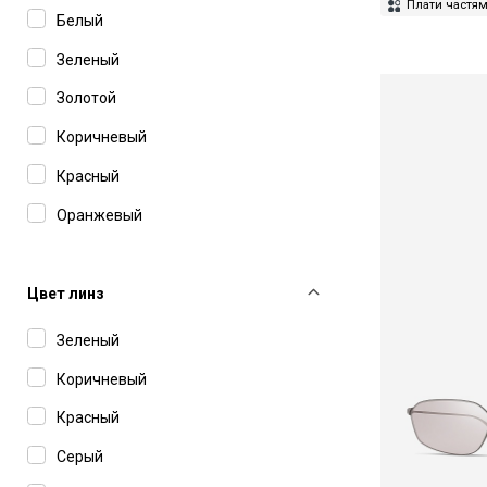
Gucci
Плати частя
Белый
IC Berlin
Зеленый
Isabel Marant
Золотой
Jacquemus
Коричневый
John Dalia
Красный
Kuboraum
Оранжевый
Leisure Society
Розовый
Linda Farrow
Серебряный
Цвет линз
Louis XIV
Серый
Зеленый
Lunor
Фиолетовый
Коричневый
Magda Butrym
Черный
Красный
Marc Jacobs
Серый
Mastermind