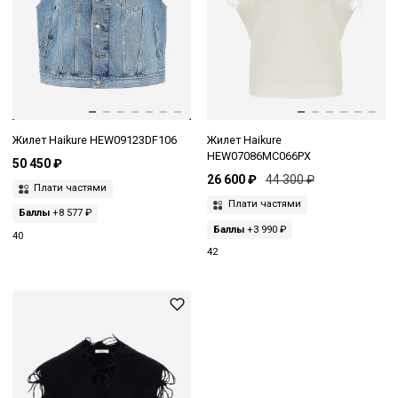
Жилет Haikure HEW09123DF106
Жилет Haikure
HEW07086MC066PX
50 450 ₽
26 600 ₽
44 300 ₽
Плати частями
Плати частями
Баллы
+8 577 ₽
Баллы
+3 990 ₽
40
42