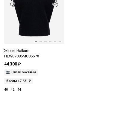
Жилет Haikure
HEW07086MC066PX
44 300 ₽
Плати частями
Баллы
+7 531 ₽
40
42
44