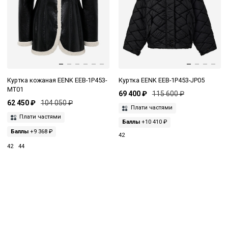
Куртка кожаная EENK EEB-1P453-
Куртка EENK EEB-1P453-JP05
MT01
69 400 ₽
115 600 ₽
62 450 ₽
104 050 ₽
Плати частями
Плати частями
Баллы
+10 410 ₽
Баллы
+9 368 ₽
42
42
44