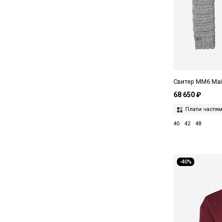
Свитер MM6 Mai
68 650 ₽
Плати частя
40
42
48
-40%