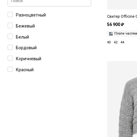
Разноцветный
Свитер Officine
56 900 ₽
Бежевый
Плати частя
Белый
40
42
44
Бордовый
Коричневый
Красный
Кремовый
Розовый
Серый
Синий
Черный