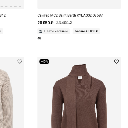
T312
Свитер MC2 Saint Barth KYLA002 03587I
20 050 ₽
33 400 ₽
₽
Плати частями
Баллы
+3 008 ₽
48
-40%