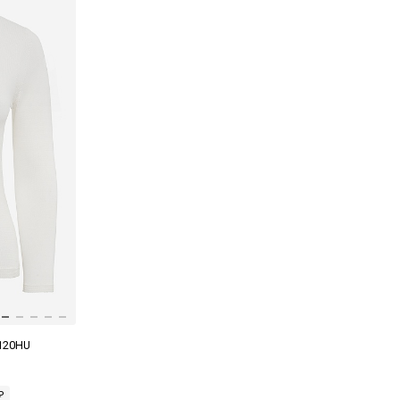
120HU
₽