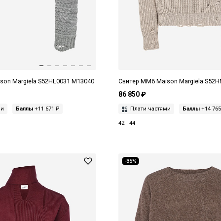
son Margiela S52HL0031 M13040
Свитер MM6 Maison Margiela S52
86 850 ₽
ми
Баллы
+11 671 ₽
Плати частями
Баллы
+14 765
42
44
-35%