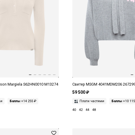
son Margiela S62HN0010 M13274
Свитер MSGM 4041MDM206 26729
59 500 ₽
ми
Баллы
+14 255 ₽
Плати частями
Баллы
+10 115
40
42
44
48