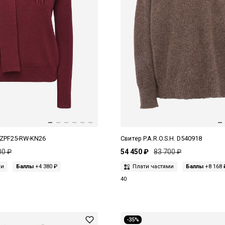
UZPF25-RW-KN26
Свитер P.A.R.O.S.H. D540918
00 ₽
54 450 ₽
83 700 ₽
ми
Баллы
+4 380 ₽
Плати частями
Баллы
+8 168 
40
-35%