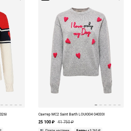
026I
Свитер MC2 Saint Barth LOUI004 04033I
25 100 ₽
41 750 ₽
₽
Плати частями
Баллы
+3 765 ₽