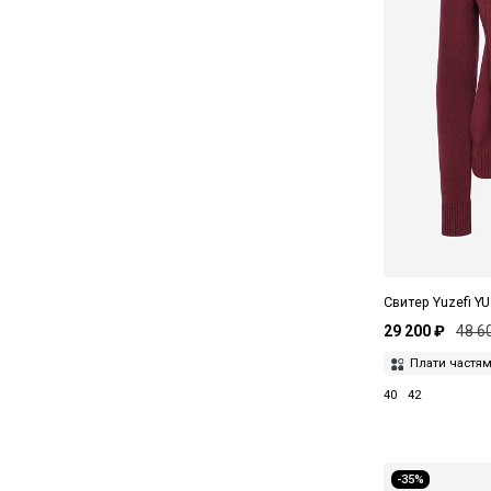
Свитер Yuzefi Y
29 200 ₽
48 6
Плати частя
40
42
-35%