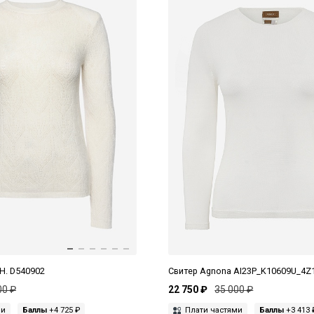
.H. D540902
Свитер Agnona AI23P_K10609U_4Z
00 ₽
22 750 ₽
35 000 ₽
ми
Баллы
+4 725 ₽
Плати частями
Баллы
+3 413 