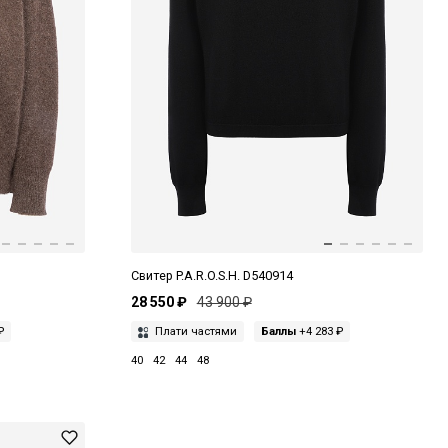
Свитер P.A.R.O.S.H. D540914
28 550 ₽
43 900 ₽
₽
Плати частями
Баллы
+4 283 ₽
40
42
44
48