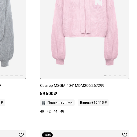
9
Свитер MSGM 4041MDM206 267299
59 500 ₽
 ₽
Плати частями
Баллы
+10 115 ₽
40
42
44
48
-40%