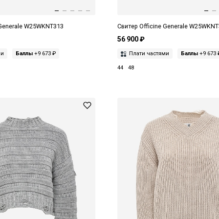
 Generale W25WKNT313
Свитер Officine Generale W25WKN
56 900 ₽
ми
Баллы
+9 673 ₽
Плати частями
Баллы
+9 673 
44
48