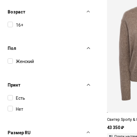
Sporty & Rich
Yuzefi
Возраст
16+
Пол
Женский
Принт
Есть
Нет
Свитер Sporty &
43 350 ₽
Размер RU
Плати частя