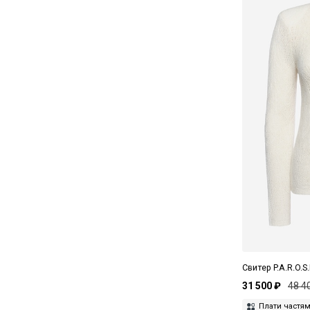
Свитер P.A.R.O.S
31 500 ₽
48 4
Плати частя