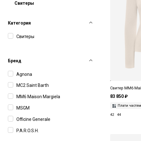
Свитеры
Категория
Свитеры
Бренд
Agnona
MC2 Saint Barth
Свитер MM6 Mai
83 850 ₽
MM6 Maison Margiela
Плати частя
MSGM
42
44
Officine Generale
P.A.R.O.S.H.