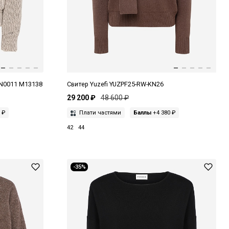
HN0011 M13138
Свитер Yuzefi YUZPF25-RW-KN26
29 200 ₽
48 600 ₽
 ₽
Плати частями
Баллы
+4 380 ₽
42
44
-35%