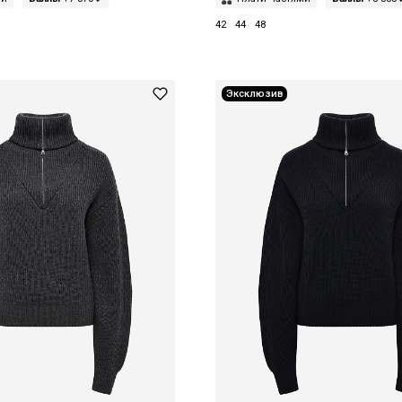
42
44
48
Эксклюзив