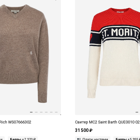
 Rich WS07666302
Свитер MC2 Saint Barth QUE0010 02
31 500 ₽
ми
Баллы
+7 370 ₽
Плати частями
Баллы
+5 355 