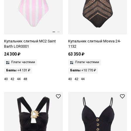
Купальник слитный MC2 Saint
Купальник слитный Moeva 24-
Barth LOR0001
1132
24 300 ₽
63 350 ₽
Плати частями
Плати частями
Баллы
+4 131 ₽
Баллы
+10 770 ₽
40
42
44
48
40
42
44