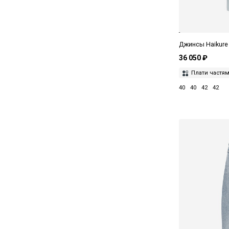
Джинсы Haikur
36 050 ₽
Плати частя
40
40
42
42