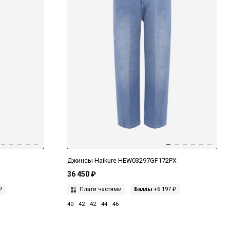
Джинсы Haikure HEW03297GF172PX
36 450 ₽
₽
Плати частями
Баллы
+6 197 ₽
40
42
42
44
46