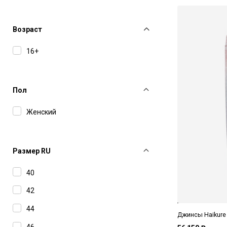
Juun J
Ksubi
Возраст
MM6 Maison Margiela
16+
MSGM
Retrofete
Пол
Rowen Rose
Женский
Simkhai
THELAURENT
Размер RU
40
42
44
Джинсы Haikur
46