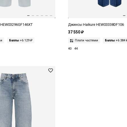
e HEW03296GF146XT
Джинсы Haikure HEW03338DF106
37 550 ₽
ми
Баллы
+6 129 ₽
Плати частями
Баллы
+6 384 
40
44