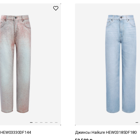
e HEW03330DF144
Джинсы Haikure HEW03185DF180