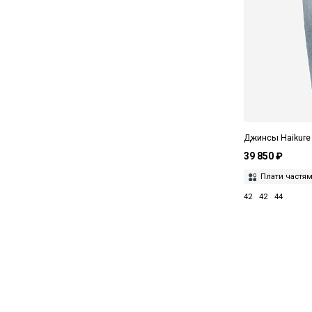
Джинсы Haikur
39 850 ₽
Плати частя
42
42
44