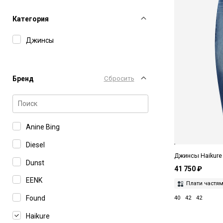
Категория
Джинсы
Бренд
Сбросить
Anine Bing
Diesel
Джинсы Haikur
Dunst
41 750 ₽
EENK
Плати частя
Found
40
42
42
Haikure