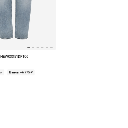
e HEW03351DF106
ми
Баллы
+6 775 ₽