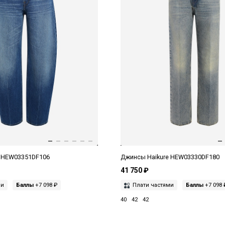
e HEW03351DF106
Джинсы Haikure HEW03330DF180
41 750 ₽
ми
Баллы
+7 098 ₽
Плати частями
Баллы
+7 098 
40
42
42