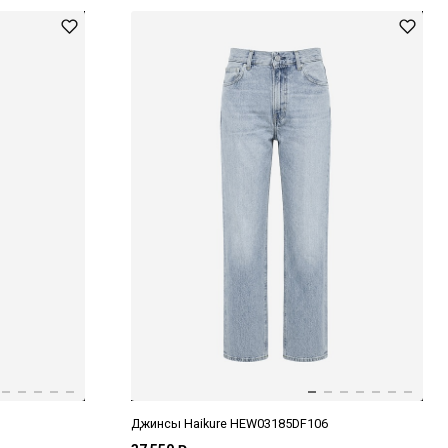
Джинсы Haikure HEW03185DF106