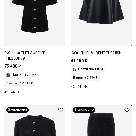
Рубашка THELAURENT
Юбка THELAURENT TLR25SK
THL25BK79
41 150 ₽
75 400 ₽
Плати частями
Плати частями
Баллы
+6 996 ₽
Баллы
+12 818 ₽
42
44
46
42
44
46
Эксклюзив
Эксклюзив