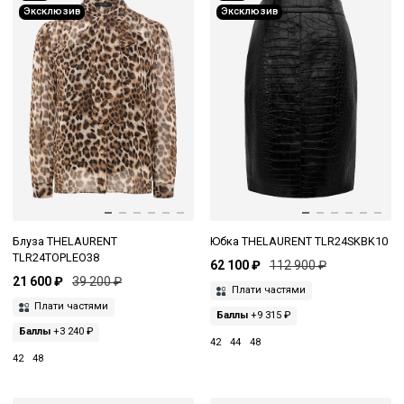
Эксклюзив
Эксклюзив
Блуза THELAURENT
Юбка THELAURENT TLR24SKBK10
TLR24TOPLEO38
62 100 ₽
112 900 ₽
21 600 ₽
39 200 ₽
Плати частями
Плати частями
Баллы
+9 315 ₽
Баллы
+3 240 ₽
42
44
48
42
48