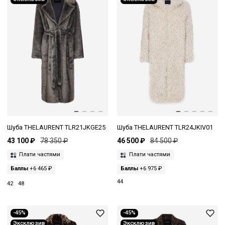
Шуба THELAURENT TLR21JKGE25
Шуба THELAURENT TLR24JKIV01
43 100 ₽
78 350 ₽
46 500 ₽
84 500 ₽
Плати частями
Плати частями
Баллы
+6 465 ₽
Баллы
+6 975 ₽
44
42
48
-45%
-45%
Эксклюзив
Эксклюзив