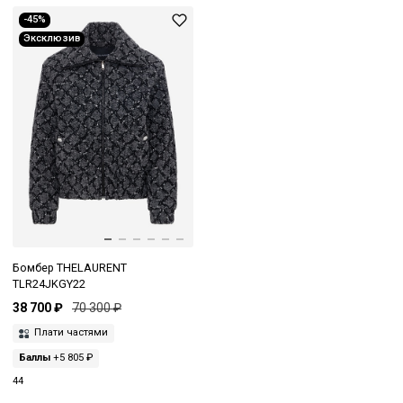
-45%
Эксклюзив
Бомбер THELAURENT
TLR24JKGY22
38 700 ₽
70 300 ₽
Плати частями
Баллы
+5 805 ₽
44