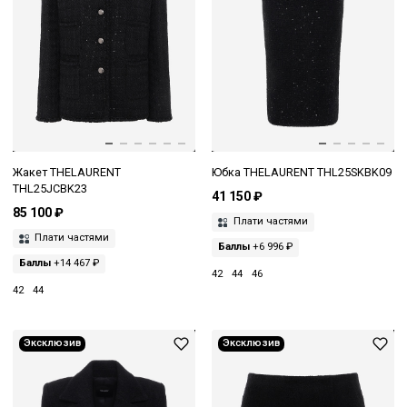
Жакет THELAURENT
Юбка THELAURENT THL25SKBK09
THL25JCBK23
41 150 ₽
85 100 ₽
Плати частями
Плати частями
Баллы
+6 996 ₽
Баллы
+14 467 ₽
42
44
46
42
44
Эксклюзив
Эксклюзив