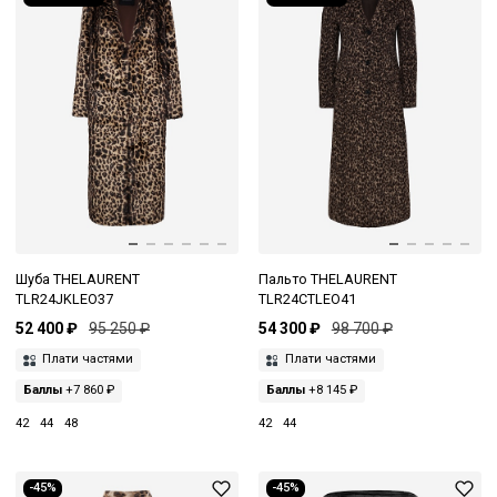
Шуба THELAURENT
Пальто THELAURENT
TLR24JKLEO37
TLR24CTLEO41
52 400 ₽
95 250 ₽
54 300 ₽
98 700 ₽
Плати частями
Плати частями
Баллы
+7 860 ₽
Баллы
+8 145 ₽
42
44
48
42
44
-45%
-45%