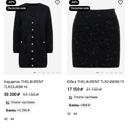
-45%
-45%
Эксклюзив
Эксклюзив
Кардиган THELAURENT
Юбка THELAURENT TLR24SKBK15
TLR23JKBK16
17 150 ₽
31 150 ₽
35 300 ₽
64 150 ₽
Плати частями
Плати частями
Баллы
+858 ₽
Баллы
+5 295 ₽
42
44
42
44