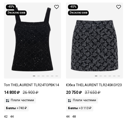
-45%
-45%
Эксклюзив
Эксклюзив
Топ THELAURENT TLR24TOPBK14
Юбка THELAURENT TLR24SKGY23
14 800 ₽
26 900 ₽
20 750 ₽
37 650 ₽
Плати частями
Плати частями
Баллы
+740 ₽
Баллы
+3 113 ₽
42
44
44
48