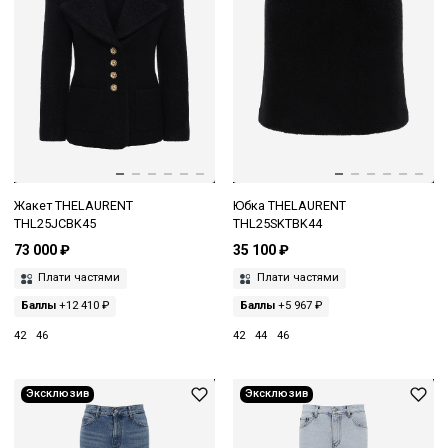
Жакет THELAURENT
Юбка THELAURENT
THL25JCBK45
THL25SKTBK44
73 000 ₽
35 100 ₽
Плати частями
Плати частями
Баллы
+12 410 ₽
Баллы
+5 967 ₽
42
46
42
44
46
Эксклюзив
Эксклюзив