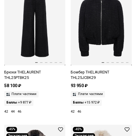
Брюки THELAURENT
Бомбер THELAURENT
THL25PTBK25
THL25JCBK29
58 100 ₽
93 950 ₽
Плати частями
Плати частями
Баллы
+9 877 ₽
Баллы
+15 972 ₽
42
44
46
42
46
-45%
-45%
Эксклюзив
Эксклюзив