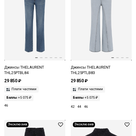
Джинсы THELAURENT
Джинсы THELAURENT
THL25PTBL84
THL25PTLB83
29 850 ₽
29 850 ₽
Плати частями
Плати частями
Баллы
+5 075 ₽
Баллы
+5 075 ₽
46
42
44
46
Эксклюзив
Эксклюзив