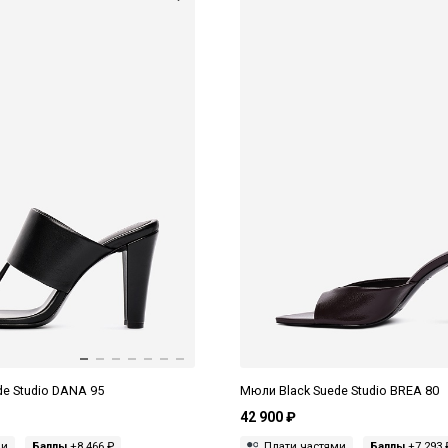
e Studio DANA 95
Мюли Black Suede Studio BREA 80
42 900 ₽
ми
Баллы
+8 466 ₽
Плати частями
Баллы
+7 293 