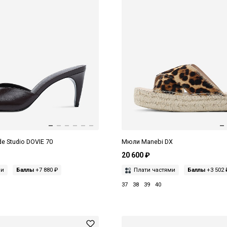
e Studio DOVIE 70
Мюли Manebi DX
20 600 ₽
ми
Баллы
+7 880 ₽
Плати частями
Баллы
+3 502 
37
38
39
40