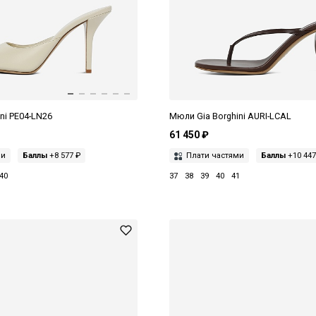
ni PE04-LN26
Мюли Gia Borghini AURI-LCAL
61 450 ₽
ми
Баллы
+8 577 ₽
Плати частями
Баллы
+10 447
40
37
38
39
40
41