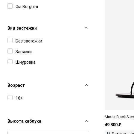
Gia Borghini
Manebi
MM6 Maison Margiela
Вид застежки
Paris Texas
Без застежки
Poeve
Завязки
Шнуровка
Возраст
16+
Мюли Black Sued
Высота каблука
49 800 ₽
Плати частя