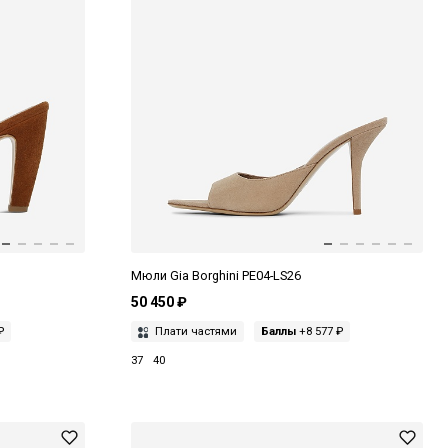
Мюли Gia Borghini PE04-LS26
50 450 ₽
₽
Плати частями
Баллы
+8 577 ₽
37
40