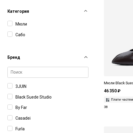
Категория
Мюли
Сабо
Бренд
Мюли Black Sued
3JUIN
46 350 ₽
Black Suede Studio
Плати частя
By Far
38
Casadei
Furla