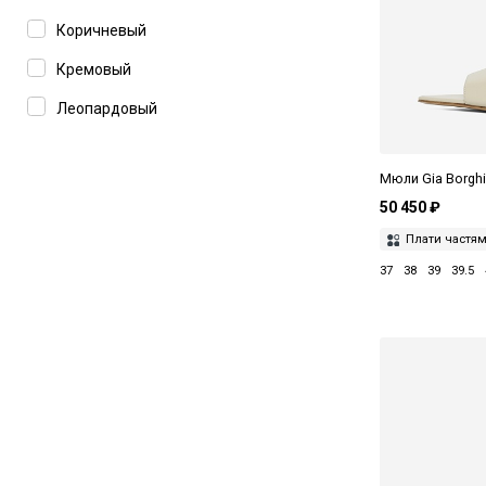
Коричневый
Кремовый
Леопардовый
Синий
Мюли Gia Borghi
Черный
50 450 ₽
Плати частя
37
38
39
39.5