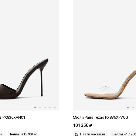
as PX836XVN01
Мюли Paris Texas PX836XPVCG
101 350 ₽
ми
Баллы
+15 904 ₽
Плати частями
Баллы
+17 230