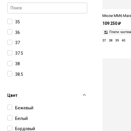
105 мм
Мюли MM6 Maiso
35
109 250 ₽
36
Плати частя
37
38
39
40
37
37.5
38
38.5
39
39.5
Цвет
40
Бежевый
41
Белый
Бордовый