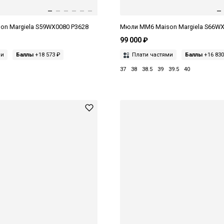
n Margiela S59WX0080 P3628
Мюли MM6 Maison Margiela S66WX
99 000 ₽
ми
Баллы
+18 573 ₽
Плати частями
Баллы
+16 830
37
38
38.5
39
39.5
40