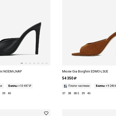
ini NOEM-LNAP
Мюли Gia Borghini EDMO-LSUE
54 350 ₽
ми
Баллы
+10 447 ₽
Плати частями
Баллы
+9 240 
39
40
37
38
38.5
39
40