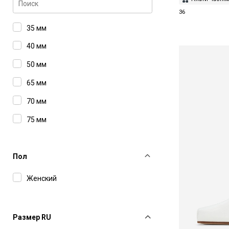
36
35 мм
40 мм
50 мм
65 мм
70 мм
75 мм
80 мм
85 мм
Пол
90 мм
Женский
95 мм
100 мм
Размер RU