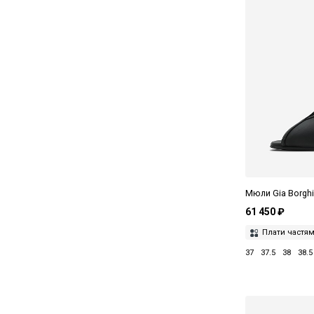
Мюли Gia Borgh
61 450 ₽
Плати частя
37
37.5
38
38.5