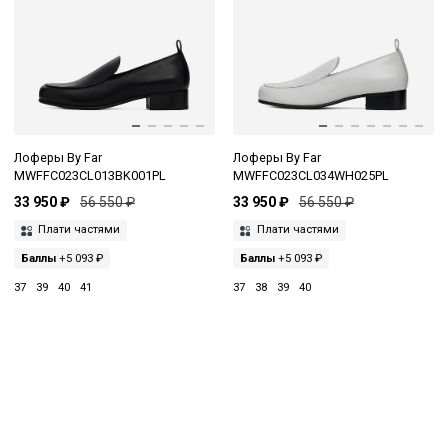
Лоферы By Far
Лоферы By Far
MWFFC023CL013BK001PL
MWFFC023CL034WH025PL
33 950 ₽
56 550 ₽
33 950 ₽
56 550 ₽
Плати частями
Плати частями
Баллы
+5 093 ₽
Баллы
+5 093 ₽
37
39
40
41
37
38
39
40