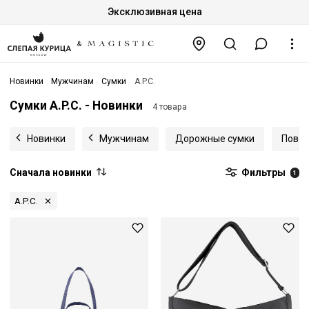
Эксклюзивная цена
Новинки
Мужчинам
Сумки
A.P.C.
Сумки A.P.C. - Новинки
4 товара
Новинки
Мужчинам
Дорожные сумки
Повсе
Сначала новинки
Фильтры
1
A.P.C.