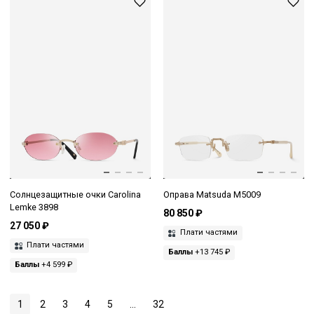
Солнцезащитные очки Carolina
Оправа Matsuda M5009
Lemke 3898
80 850 ₽
27 050 ₽
Плати частями
Плати частями
Баллы
+13 745 ₽
Баллы
+4 599 ₽
1
2
3
4
5
...
32