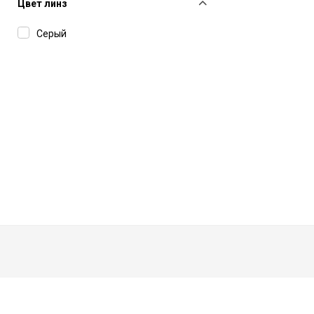
Jacquemus
Цвет линз
John Dalia
Серый
Kuboraum
Leisure Society
Linda Farrow
Louis XIV
Lunor
Marc Jacobs
Mastermind
Masunaga
Matsuda
Maui Jim
Max Mara