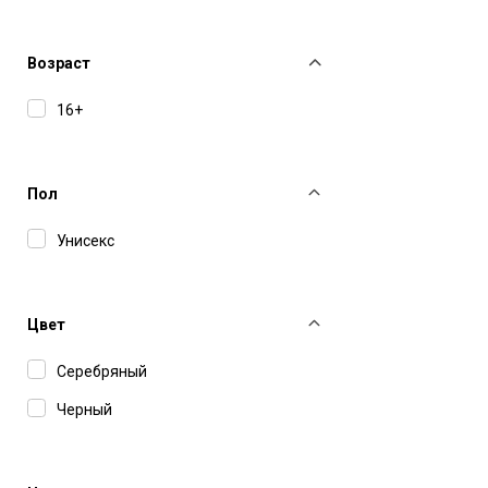
Boss
Bottega Veneta
Возраст
Carolina Lemke
16+
Carrera
Charriol
Пол
David Beckham
Унисекс
Dsquared2
Dunhill
Цвет
Etro
Серебряный
Gucci
Черный
Hugo
IC Berlin