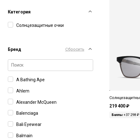
Категория
Солнцезащитные очки
Бренд
Сбросить
A Bathing Ape
Ahlem
Солнцезащитные
Alexander McQueen
219 400 ₽
Balenciaga
Баллы
+37 298 ₽
Bali Eyewear
Balmain