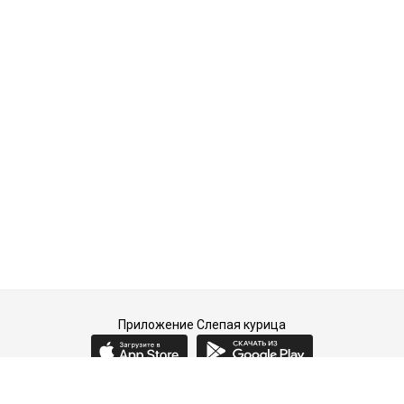
Приложение Слепая курица
2015-2026 © Слепая курица - fashion concept store.