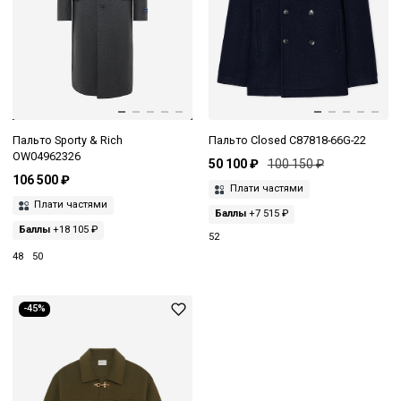
Пальто Sporty & Rich
Пальто Closed C87818-66G-22
OW04962326
50 100 ₽
100 150 ₽
106 500 ₽
Плати частями
Плати частями
Баллы
+7 515 ₽
Баллы
+18 105 ₽
52
48
50
-45%