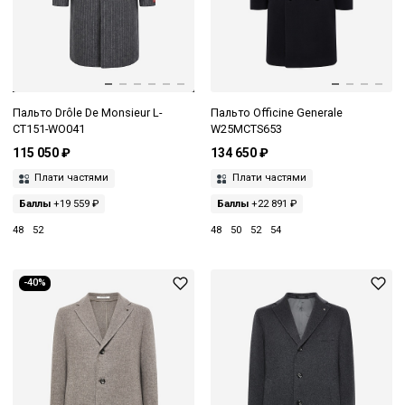
Пальто Drôle De Monsieur L-
Пальто Officine Generale
CT151-WO041
W25MCTS653
115 050 ₽
134 650 ₽
Плати частями
Плати частями
Баллы
+19 559 ₽
Баллы
+22 891 ₽
48
52
48
50
52
54
-40%