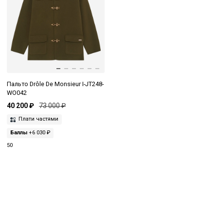
Пальто Drôle De Monsieur I-JT248-
WO042
40 200 ₽
73 000 ₽
Плати частями
Баллы
+6 030 ₽
50