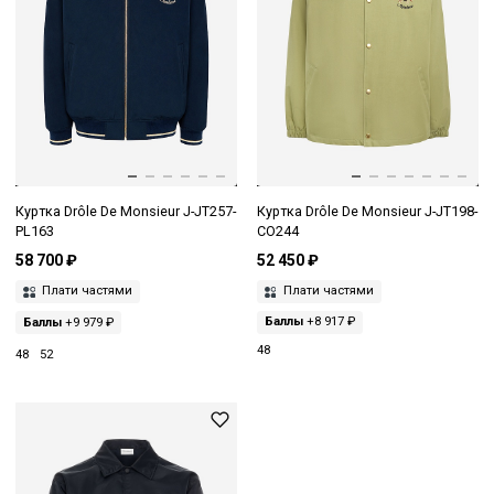
Куртка Drôle De Monsieur J-JT257-
Куртка Drôle De Monsieur J-JT198-
PL163
CO244
58 700 ₽
52 450 ₽
Плати частями
Плати частями
Баллы
+9 979 ₽
Баллы
+8 917 ₽
48
48
52