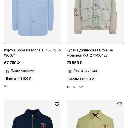
Куртка Drôle De Monsieur J-JT254-
Куртка джинсовая Drôle De
WO031
Monsieur K-JT271-CO123
67 700 ₽
73 550 ₽
Плати частями
Плати частями
Баллы
+11 509 ₽
Баллы
+12 504 ₽
50
48
50
52