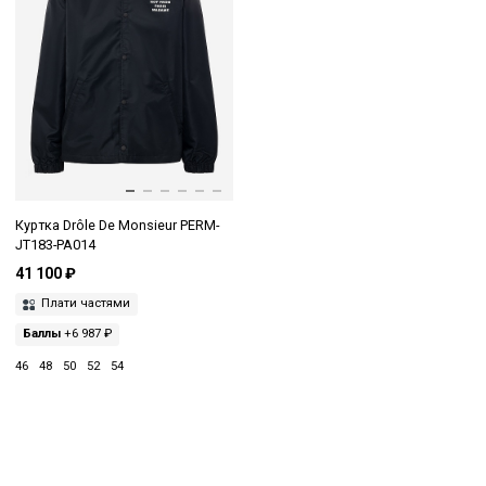
Куртка Drôle De Monsieur PERM-
JT183-PA014
41 100 ₽
Плати частями
Баллы
+6 987 ₽
46
48
50
52
54