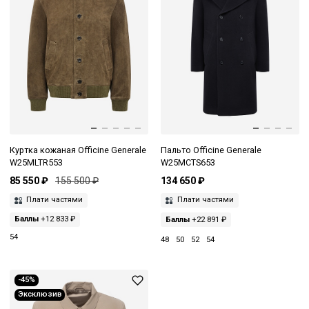
Куртка кожаная Officine Generale
Пальто Officine Generale
W25MLTR553
W25MCTS653
85 550 ₽
155 500 ₽
134 650 ₽
Плати частями
Плати частями
Баллы
+12 833 ₽
Баллы
+22 891 ₽
54
48
50
52
54
-45%
Эксклюзив