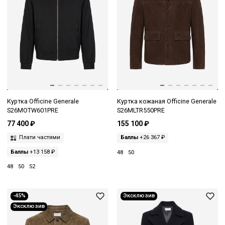
Куртка Officine Generale
Куртка кожаная Officine Generale
S26MOTW601PRE
S26MLTR550PRE
77 400 ₽
155 100 ₽
Плати частями
Баллы
+26 367 ₽
Баллы
+13 158 ₽
48
50
48
50
52
-45%
Эксклюзив
Эксклюзив