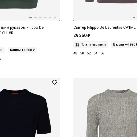
ким рукавом Filippo De
Свитер Filippo De Laurentiis CV1ML
C SU18R
29 350 ₽
Плати частями
Баллы
+4 990 
ми
Баллы
+4 658 ₽
48
50
52
54
56
8