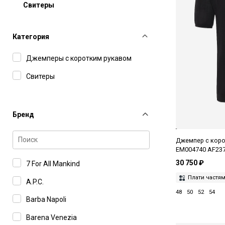
Свитеры
Категория
Джемперы с коротким рукавом
Свитеры
Бренд
Джемпер с коро
EM004740 AF23
30 750 ₽
7 For All Mankind
Плати частя
A.P.C.
48
50
52
54
Barba Napoli
Barena Venezia