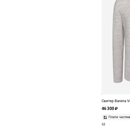
Свитер Barena V
46 300 ₽
Плати частя
52