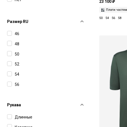
23 100 ₽
Плати частя
50
54
56
58
Размер RU
46
48
50
52
54
56
58
60
Рукава
Длинные