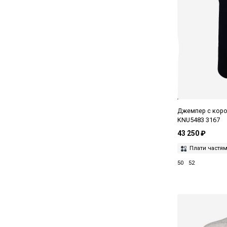
Серый
Синий
Темно-синий
Хаки
Черный
Джемпер с коро
KNU5483 3167
43 250 ₽
Плати частя
50
52