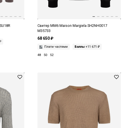
 SU18R
Свитер MM6 Maison Margiela SH2NH0017
M35733
68 650 ₽
₽
Плати частями
Баллы
+11 671 ₽
48
50
52