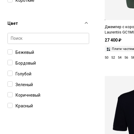
Короткие
Цвет
Джемпер с корот
Laurentiis GC1M
27 400 ₽
Плати частя
Бежевый
50
52
54
56
5
Бордовый
Голубой
Зеленый
Коричневый
Красный
Кремовый
Розовый