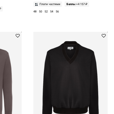
Плати частями
Баллы
+4 157 ₽
₽
48
50
52
54
56