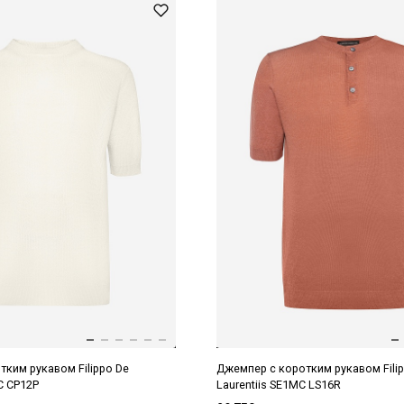
ким рукавом Filippo De
Джемпер с коротким рукавом Fili
C CP12P
Laurentiis SE1MC LS16R