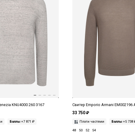
enezia KNU4000 260 3167
Свитер Emporio Armani EM002196 
33 750 ₽
ми
Баллы
+7 871 ₽
Плати частями
Баллы
+5 738 
48
50
52
54