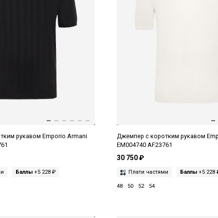
тким рукавом Emporio Armani
Джемпер с коротким рукавом Emp
761
EM004740 AF23761
30 750 ₽
ми
Баллы
+5 228 ₽
Плати частями
Баллы
+5 228 
48
50
52
54