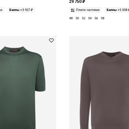
29 750 ₽
ми
Баллы
+3 927 ₽
Плати частями
Баллы
+5 058 
48
50
52
54
56
58