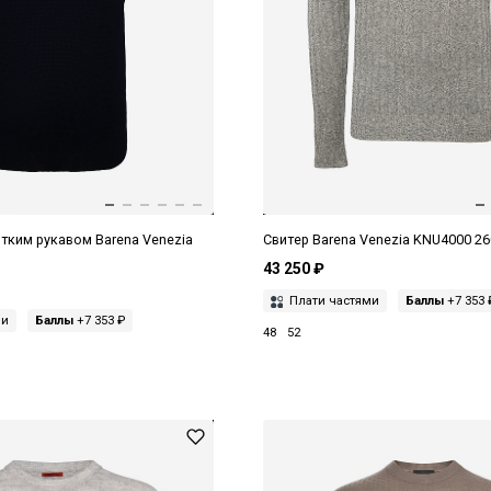
тким рукавом Barena Venezia
Свитер Barena Venezia KNU4000 26
43 250 ₽
Плати частями
Баллы
+7 353 
ми
Баллы
+7 353 ₽
48
52