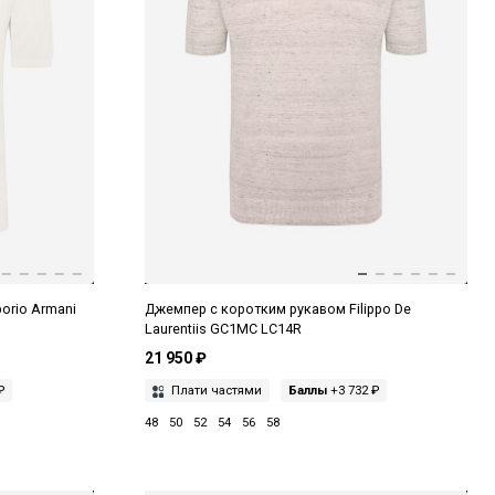
orio Armani
Джемпер с коротким рукавом Filippo De
Laurentiis GC1MC LC14R
21 950 ₽
₽
Плати частями
Баллы
+3 732 ₽
48
50
52
54
56
58