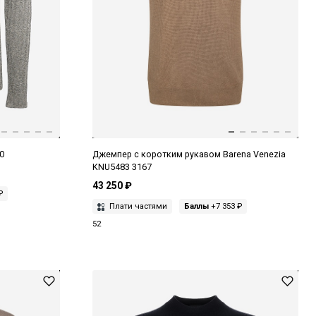
0
Джемпер с коротким рукавом Barena Venezia
KNU5483 3167
43 250 ₽
₽
Плати частями
Баллы
+7 353 ₽
52