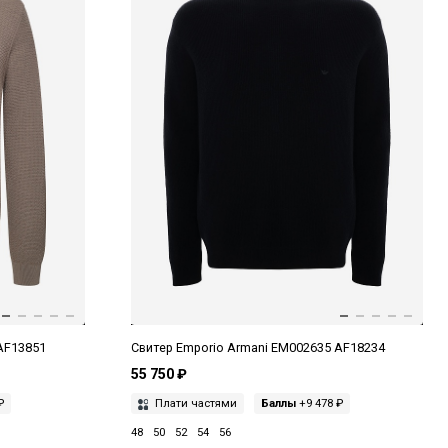
AF13851
Свитер Emporio Armani EM002635 AF18234
55 750 ₽
₽
Плати частями
Баллы
+9 478 ₽
48
50
52
54
56