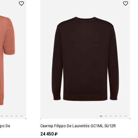
ppo De
Свитер Filippo De Laurentiis GC1ML SU12R
24 450 ₽