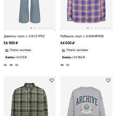
Джинсы Juun J JC6121PD2
Рубашка Juun J JC6364P00X
56 900 ₽
64 500 ₽
Плати частями
Плати частями
Баллы
+9 673 ₽
Баллы
+10 965 ₽
46
48
50
48
50