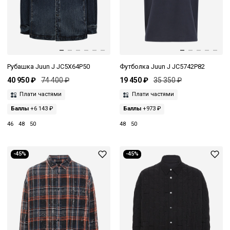
Рубашка Juun J JC5X64P50
Футболка Juun J JC5742P82
40 950 ₽
74 400 ₽
19 450 ₽
35 350 ₽
Плати частями
Плати частями
Баллы
+6 143 ₽
Баллы
+973 ₽
46
48
50
48
50
-45%
-45%