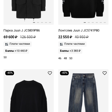
Парка Juun J JC5839P86
Лонгслив Juun J JC5741P80
69 600 ₽
126 500 ₽
22 550 ₽
40 950 ₽
Плати частями
Плати частями
Баллы
+10 440 ₽
Баллы
+3 383 ₽
50
46
48
50
-45%
-45%