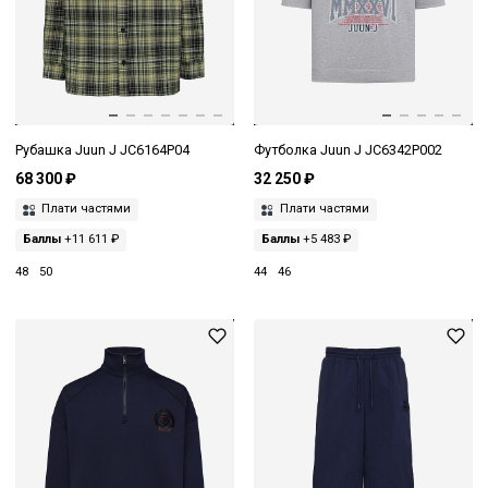
Рубашка Juun J JC6164P04
Футболка Juun J JC6342P002
68 300 ₽
32 250 ₽
Плати частями
Плати частями
Баллы
+11 611 ₽
Баллы
+5 483 ₽
48
50
44
46