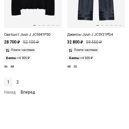
Свитшот Juun J JC5941P50
Джинсы Juun J JC5Y21PD4
28 700 ₽
52 100 ₽
32 800 ₽
59 550 ₽
Плати частями
Плати частями
Баллы
+4 305 ₽
Баллы
+4 920 ₽
46
48
48
50
1
2
Назад
Вперед