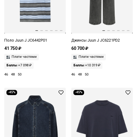
Поло Juun J JC6442P01
Джинсы Juun J JC6221PD2
41 750 ₽
60 700 ₽
Плати частями
Плати частями
Баллы
+7 098 ₽
Баллы
+10 319 ₽
46
48
50
46
48
50
-45%
-45%