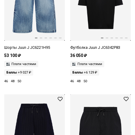
Шорты Juun J JC6221H95
Футболка Juun J JC6342P83
53 100 ₽
36 050 ₽
Плати частями
Плати частями
Баллы
+9 027 ₽
Баллы
+6 129 ₽
46
48
50
46
48
50