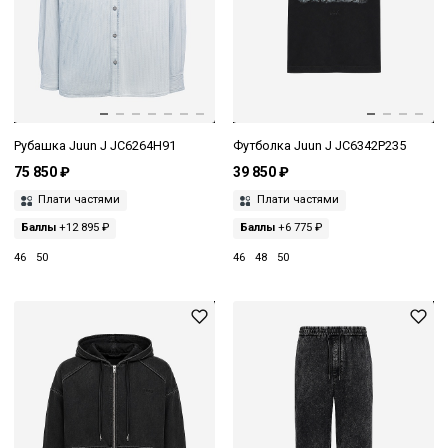
Рубашка Juun J JC6264H91
Футболка Juun J JC6342P235
75 850 ₽
39 850 ₽
Плати частями
Плати частями
Баллы
+12 895 ₽
Баллы
+6 775 ₽
46
50
46
48
50