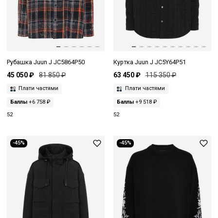
Рубашка Juun J JC5864P50
Куртка Juun J JC5Y64P51
45 050 ₽
81 850 ₽
63 450 ₽
115 350 ₽
Плати частями
Плати частями
Баллы
+6 758 ₽
Баллы
+9 518 ₽
52
52
-45%
-45%