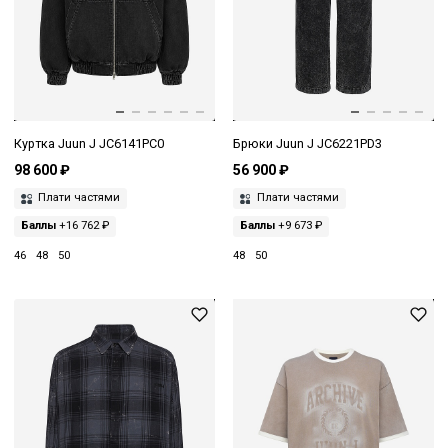
Куртка Juun J JC6141PC0
Брюки Juun J JC6221PD3
98 600 ₽
56 900 ₽
Плати частями
Плати частями
Баллы
+16 762 ₽
Баллы
+9 673 ₽
46
48
50
48
50