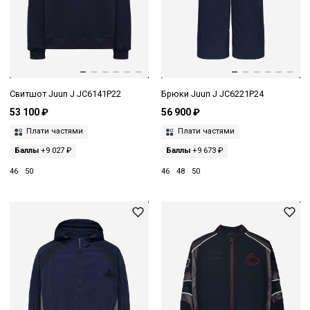
Свитшот Juun J JC6141P22
Брюки Juun J JC6221P24
53 100 ₽
56 900 ₽
Плати частями
Плати частями
Баллы
+9 027 ₽
Баллы
+9 673 ₽
46
50
46
48
50