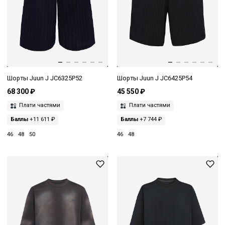
Шорты Juun J JC6325P52
Шорты Juun J JC6425P54
68 300 ₽
45 550 ₽
Плати частями
Плати частями
Баллы
+11 611 ₽
Баллы
+7 744 ₽
46
48
50
46
48