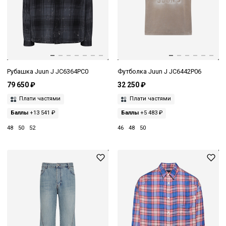
Рубашка Juun J JC6364PC0
Футболка Juun J JC6442P06
79 650 ₽
32 250 ₽
Плати частями
Плати частями
Баллы
+13 541 ₽
Баллы
+5 483 ₽
48
50
52
46
48
50