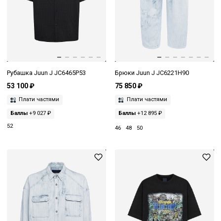
Рубашка Juun J JC6465P53
Брюки Juun J JC6221H90
53 100 ₽
75 850 ₽
Плати частями
Плати частями
Баллы
+9 027 ₽
Баллы
+12 895 ₽
52
46
48
50