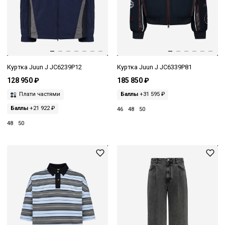
Куртка Juun J JC6239P12
Куртка Juun J JC6339P81
128 950 ₽
185 850 ₽
Плати частями
Баллы
+31 595 ₽
Баллы
+21 922 ₽
46
48
50
48
50