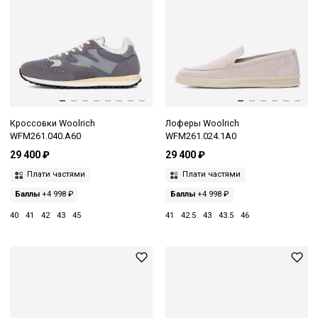
Кроссовки Woolrich
Лоферы Woolrich
WFM261.040.A60
WFM261.024.1A0
29 400 ₽
29 400 ₽
Плати частями
Плати частями
Баллы
+4 998 ₽
Баллы
+4 998 ₽
40
41
42
43
45
41
42.5
43
43.5
46