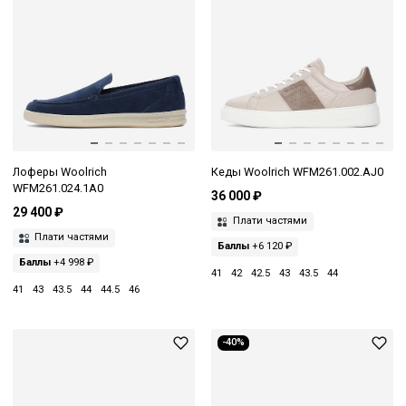
Лоферы Woolrich
Кеды Woolrich WFM261.002.AJ0
WFM261.024.1A0
36 000 ₽
29 400 ₽
Плати частями
Плати частями
Баллы
+6 120 ₽
Баллы
+4 998 ₽
41
42
42.5
43
43.5
44
41
43
43.5
44
44.5
46
-40%