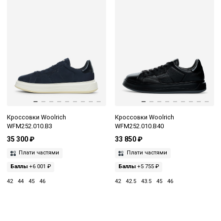
Кроссовки Woolrich
Кроссовки Woolrich
WFM252.010.B3
WFM252.010.B40
35 300 ₽
33 850 ₽
Плати частями
Плати частями
Баллы
+6 001 ₽
Баллы
+5 755 ₽
42
44
45
46
42
42.5
43.5
45
46