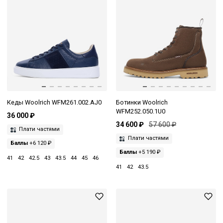
Кеды Woolrich WFM261.002.AJ0
Ботинки Woolrich
WFM252.050.1U0
36 000 ₽
34 600 ₽
57 600 ₽
Плати частями
Плати частями
Баллы
+6 120 ₽
Баллы
+5 190 ₽
41
42
42.5
43
43.5
44
45
46
41
42
43.5