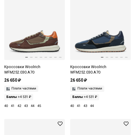
Кроссовки Woolrich
Кроссовки Woolrich
WFM252.030.A70
WFM252.030.A70
26 650 ₽
26 650 ₽
Плати частями
Плати частями
Баллы
+4 531 ₽
Баллы
+4 531 ₽
40
41
42
43
44
45
40
41
43
44