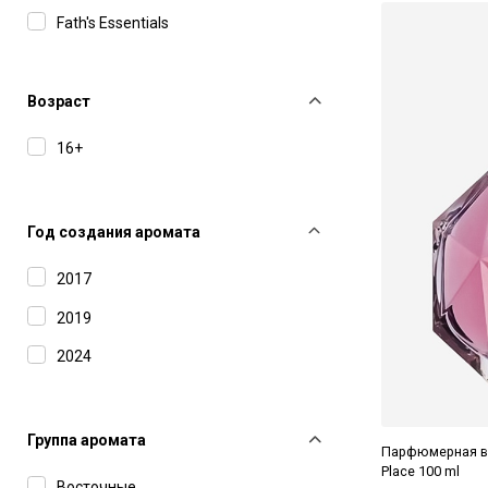
Fath's Essentials
Floraïku
Francesca Bianchi
Возраст
Francesca Dell'Oro
16+
Franck Olivier
Galerie des Sens
Год создания аромата
HUNQ
2017
In Astra
2019
Isabey
2024
J-Scent
Jo Malone
Группа аромата
Kokeshi
Парфюмерная вод
Place 100 ml
Восточные