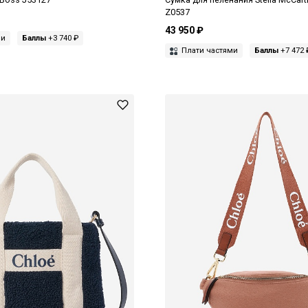
Z0537
43 950 ₽
ми
Баллы
+3 740 ₽
Плати частями
Баллы
+7 472 