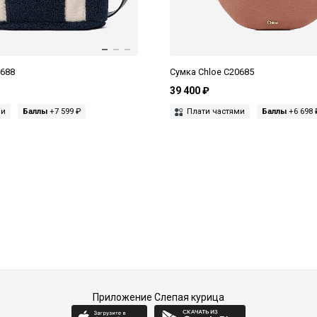
0688
Сумка Chloe C20685
39 400 ₽
ми
Баллы
+7 599 ₽
Плати частями
Баллы
+6 698 
Приложение Слепая курица