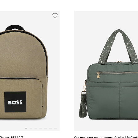
 Boss J53127
Сумка для пеленания Stella McCar