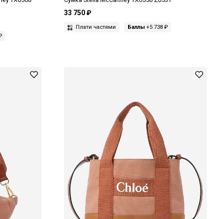
33 750 ₽
Плати частями
Баллы
+5 738 ₽
₽