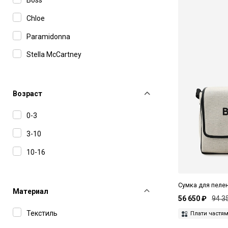
Chloe
Paramidonna
Stella McCartney
Возраст
0-3
3-10
10-16
Сумка для пеле
Материал
56 650 ₽
94 3
Текстиль
Плати частя