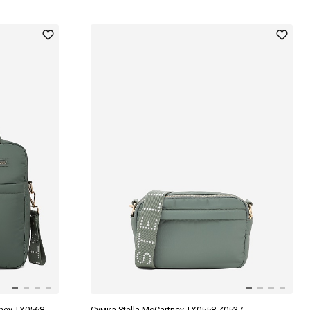
tney TX0568
Сумка Stella McCartney TX0558 Z0537