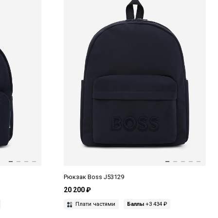
Рюкзак Boss J53129
20 200 ₽
Плати частями
Баллы
+3 434 ₽