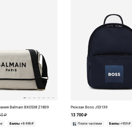
нания Balmain BX0538 Z1839
Рюкзак Boss J53139
50 ₽
13 700 ₽
ми
Баллы
+8 498 ₽
Плати частями
Баллы
+959 ₽