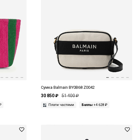
D
Сумка Balmain BY0B68 Z0042
30 850 ₽
51 400 ₽
₽
Плати частями
Баллы
+4 628 ₽