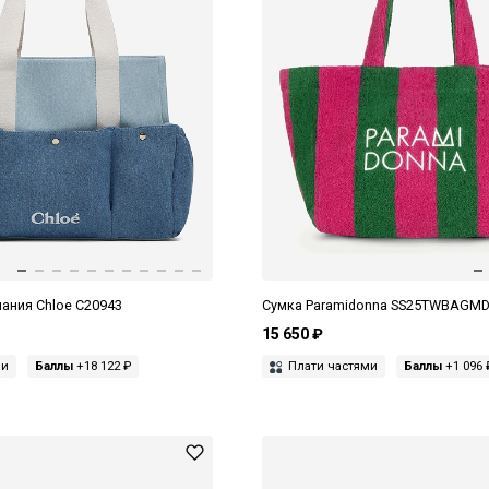
нания Chloe C20943
Сумка Paramidonna SS25TWBAGM
15 650 ₽
ми
Баллы
+18 122 ₽
Плати частями
Баллы
+1 096 