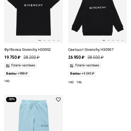
Футболка Givenchy H30952
Свитшот Givenchy H30937
19 750 ₽
28 200 ₽
26 950 ₽
38 500 ₽
Плати частями
Плати частями
Баллы
+988 ₽
Баллы
+4 043 ₽
140
140
146
-30%