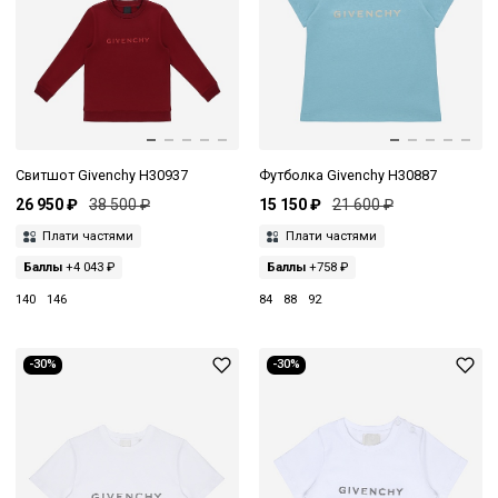
Свитшот Givenchy H30937
Футболка Givenchy H30887
26 950 ₽
38 500 ₽
15 150 ₽
21 600 ₽
Плати частями
Плати частями
Баллы
+4 043 ₽
Баллы
+758 ₽
140
146
84
88
92
-30%
-30%