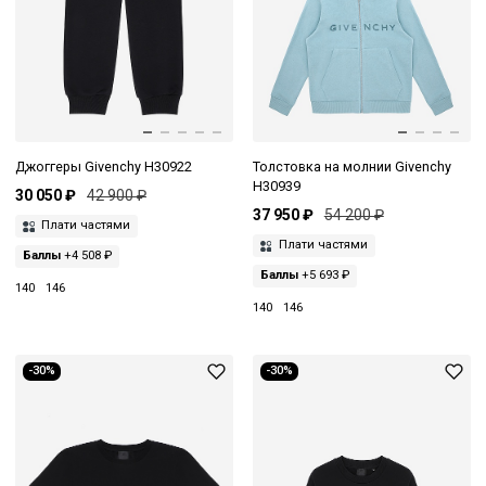
Джоггеры Givenchy H30922
Толстовка на молнии Givenchy
H30939
30 050 ₽
42 900 ₽
37 950 ₽
54 200 ₽
Плати частями
Плати частями
Баллы
+4 508 ₽
Баллы
+5 693 ₽
140
146
140
146
-30%
-30%