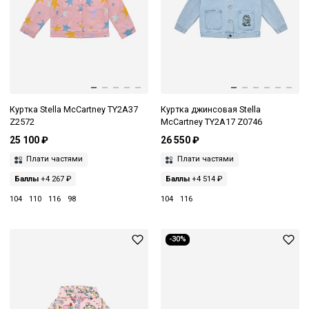
Куртка Stella McCartney TY2A37
Куртка джинсовая Stella
Z2572
McCartney TY2A17 Z0746
25 100 ₽
26 550 ₽
Плати частями
Плати частями
Баллы
+4 267 ₽
Баллы
+4 514 ₽
104
110
116
98
104
116
-30%