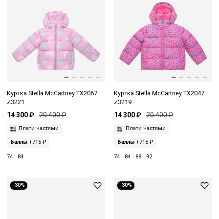
Куртка Stella McCartney TX2067
Куртка Stella McCartney TX2047
Z3221
Z3219
14 300 ₽
20 400 ₽
14 300 ₽
20 400 ₽
Плати частями
Плати частями
Баллы
+715 ₽
Баллы
+715 ₽
74
84
74
84
88
92
-30%
-30%