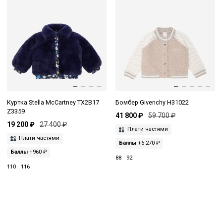
Куртка Stella McCartney TX2B17
Бомбер Givenchy H31022
Z3359
41 800 ₽
59 700 ₽
19 200 ₽
27 400 ₽
Плати частями
Плати частями
Баллы
+6 270 ₽
Баллы
+960 ₽
88
92
110
116