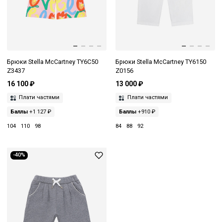
Брюки Stella McCartney TY6C50
Брюки Stella McCartney TY6150
Z3437
Z0156
16 100 ₽
13 000 ₽
Плати частями
Плати частями
Баллы
+1 127 ₽
Баллы
+910 ₽
104
110
98
84
88
92
-40%