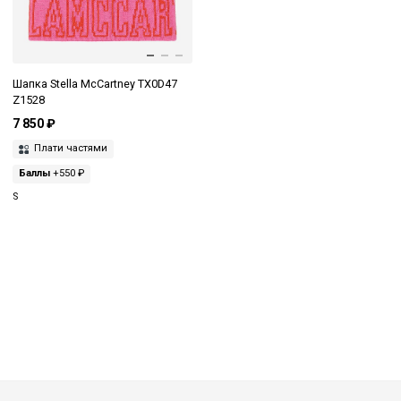
Шапка Stella McCartney TX0D47
Z1528
7 850 ₽
Плати частями
Баллы
+550 ₽
S