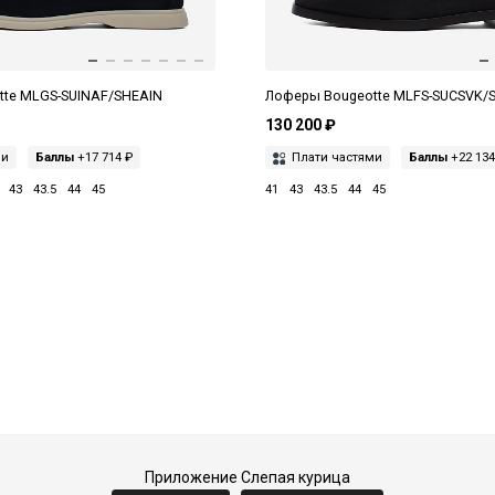
te MLGS-SUINAF/SHEAIN
Лоферы Bougeotte MLFS-SUCSVK/
130 200 ₽
ми
Баллы
+17 714 ₽
Плати частями
Баллы
+22 134
43
43.5
44
45
41
43
43.5
44
45
Приложение Слепая курица