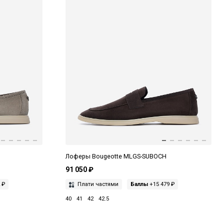
Лоферы Bougeotte MLGS-SUBOCH
91 050 ₽
 ₽
Плати частями
Баллы
+15 479 ₽
40
41
42
42.5