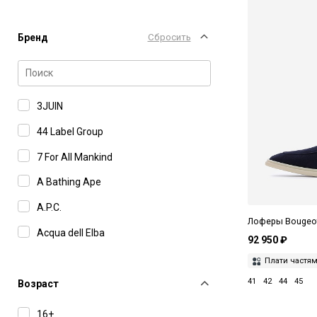
Бренд
Сбросить
3JUIN
44 Label Group
7 For All Mankind
A Bathing Ape
A.P.C.
Лоферы Bougeo
Acqua dell Elba
92 950 ₽
Actualee
Плати частя
41
42
44
45
Add
Возраст
Aeron
16+