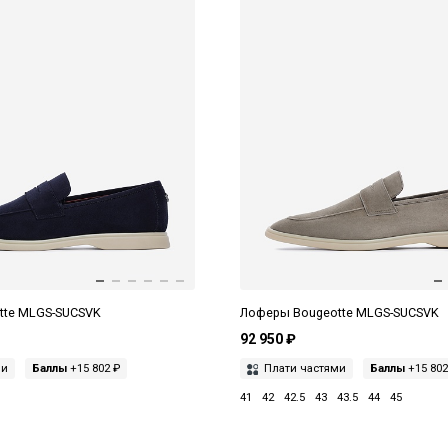
tte MLGS-SUCSVK
Лоферы Bougeotte MLGS-SUCSVK
92 950 ₽
ми
Баллы
+15 802 ₽
Плати частями
Баллы
+15 802
41
42
42.5
43
43.5
44
45