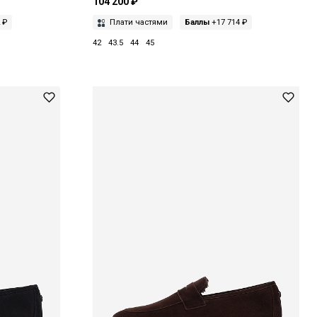
104 200 ₽
 ₽
Плати частями
Баллы
+17 714 ₽
42
43.5
44
45