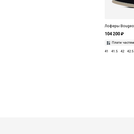
Black Suede Studio
BLNDRGRPHY
Лоферы Bougeot
Bois 1920
104 200 ₽
Bomber
Плати частя
Boss
41
41.5
42
42.5
Bottega Veneta
Bougeotte
Burka
By Far
By Terry
Byredo
Camerlengo