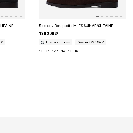
SHEAINP
Лоферы Bougeotte MLFS-SUINAF/SHEAINP
130 200 ₽
 ₽
Плати частями
Баллы
+22 134 ₽
41
42
42.5
43
44
45