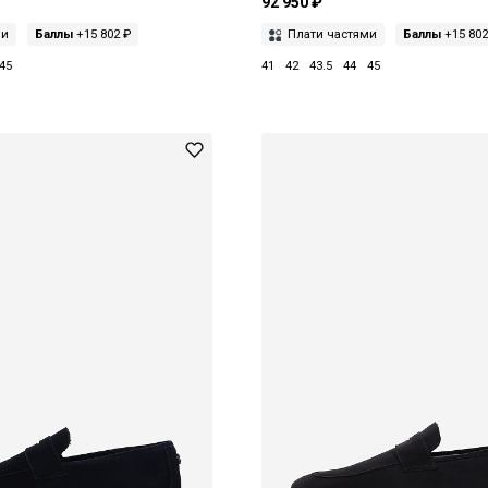
92 950 ₽
ми
Баллы
+15 802 ₽
Плати частями
Баллы
+15 802
45
41
42
43.5
44
45