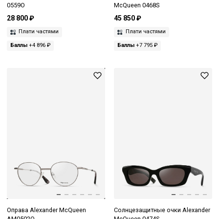
0559O
McQueen 0468S
28 800 ₽
45 850 ₽
Плати частями
Плати частями
Баллы
+4 896 ₽
Баллы
+7 795 ₽
Оправа Alexander McQueen
Солнцезащитные очки Alexander
AM0502O
McQueen 0474S