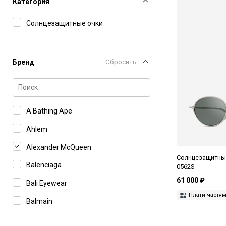
Категория
Солнцезащитные очки
Бренд
Сбросить
A Bathing Ape
Ahlem
Alexander McQueen
Солнцезащитные
Balenciaga
0562S
61 000 ₽
Bali Eyewear
Плати частя
Balmain
Barton Perreira