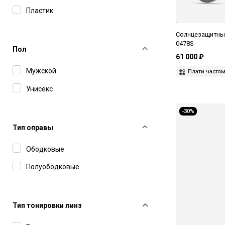
Пластик
Masunaga
Matsuda
Солнцезащитные
0478S
Maui Jim
Пол
61 000 ₽
Maybach
Мужской
Плати частя
Miu Miu
Унисекс
MM6 Maison Margiela
-30%
Montblanc
Тип оправы
Movitra
Ободковые
Oliver Peoples
Полуободковые
Polaroid
Prada
Тип тонировки линз
Ray-Ban