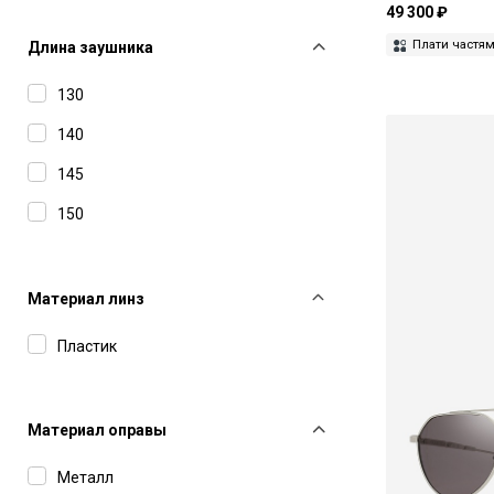
F2
55
49 300 ₽
Giorgio Armani
Плати частя
56
Длина заушника
Gucci
59
130
Haffmans&Neumeister
99
140
Hugo
145
IC Berlin
150
Jacquemus
John Dalia
Материал линз
Kuboraum
Пластик
Leisure Society
Linda Farrow
Материал оправы
Marc Jacobs
Металл
Mastermind