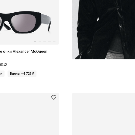
 очки Alexander McQueen
00 ₽
ми
Баллы
+4 725 ₽