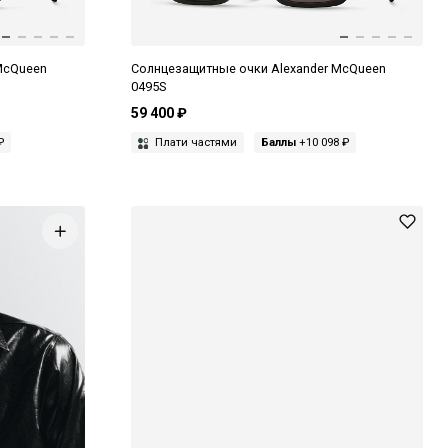
McQueen
Солнцезащитные очки Alexander McQueen
0495S
59 400 ₽
₽
Плати частями
Баллы
+10 098 ₽