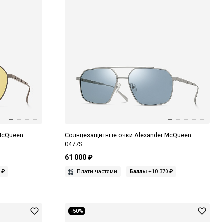
McQueen
Солнцезащитные очки Alexander McQueen
0477S
61 000 ₽
 ₽
Плати частями
Баллы
+10 370 ₽
-50%