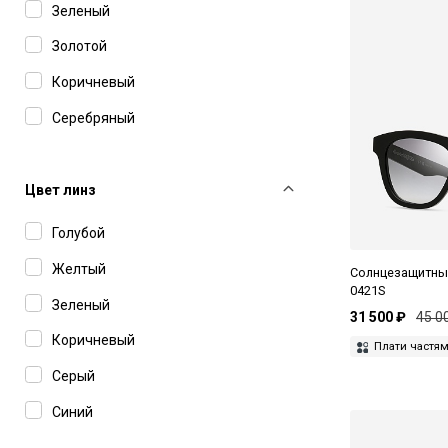
Зеленый
Золотой
Коричневый
Серебряный
Серый
Синий
Цвет линз
Черный
Голубой
Желтый
Солнцезащитные
0421S
Зеленый
31 500 ₽
45 0
Коричневый
Плати частя
Серый
Синий