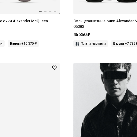
 очки Alexander McQueen
Солнцезащитные очки Alexander 
0508S
45 850 ₽
ми
Баллы
+10 370 ₽
Плати частями
Баллы
+7 795 