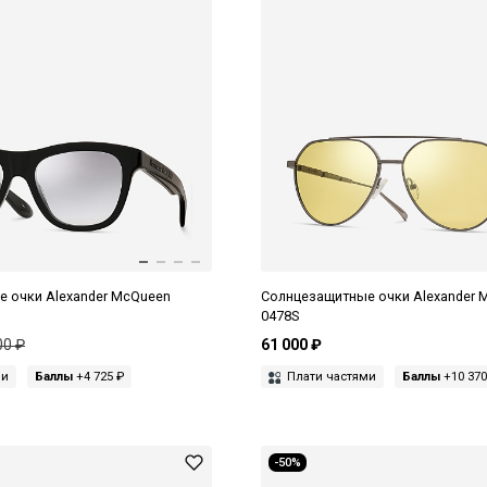
 очки Alexander McQueen
Солнцезащитные очки Alexander 
0478S
00 ₽
61 000 ₽
ми
Баллы
+4 725 ₽
Плати частями
Баллы
+10 370
-50%