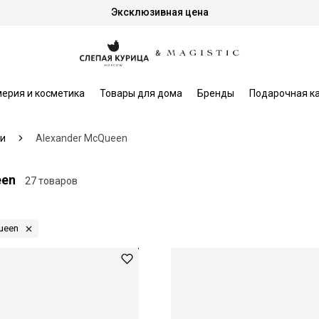
Эксклюзивная цена
ерия и косметика
Товары для дома
Бренды
Подарочная к
и
Alexander McQueen
een
27 товаров
ueen