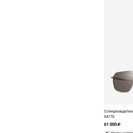
Солнцезащитные
0477S
61 000 ₽