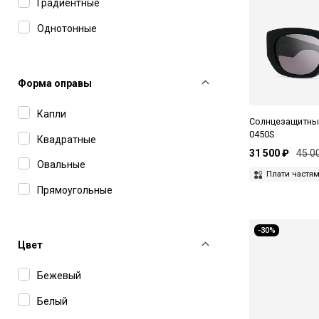
Saint Laurent
Градиентные
Smith
Однотонные
The Attico
Tod's
Форма оправы
Tom Ford
Капли
Солнцезащитные
UniqueDesignMilano
0450S
Квадратные
31 500 ₽
45 0
Ushatava
Овальные
Плати частя
Voa
Прямоугольные
Yohji Yamamoto
-30%
Zilli
Цвет
Бежевый
Белый