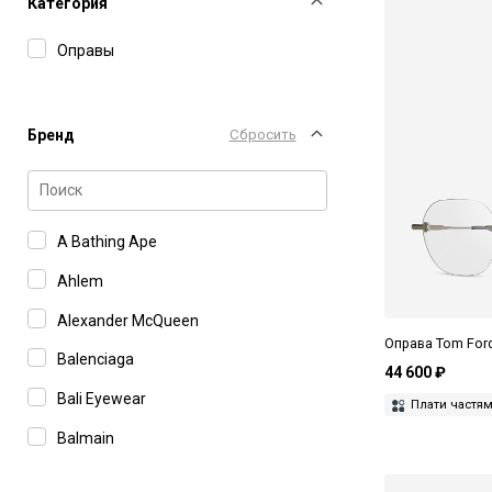
Категория
Оправы
Бренд
Сбросить
A Bathing Ape
Ahlem
Alexander McQueen
Оправа Tom Ford
Balenciaga
44 600 ₽
Bali Eyewear
Плати частя
Balmain
Boss