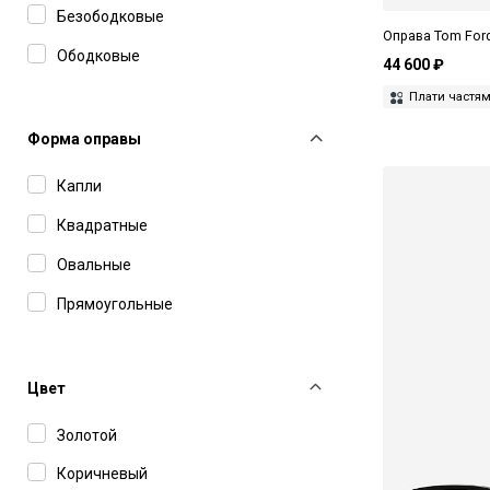
Безободковые
Miu Miu
Оправа Tom Ford
Ободковые
MM6 Maison Margiela
44 600 ₽
Плати частя
Montblanc
Форма оправы
Movitra
Polaroid
Капли
Ray-Ban
Квадратные
Saint Laurent
Овальные
Seventh Street
Прямоугольные
Thom Browne
Tom Ford
Цвет
Undostrial
Золотой
Yohji Yamamoto
Коричневый