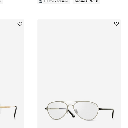
₽
Плати частями
Баллы
+6 970 ₽