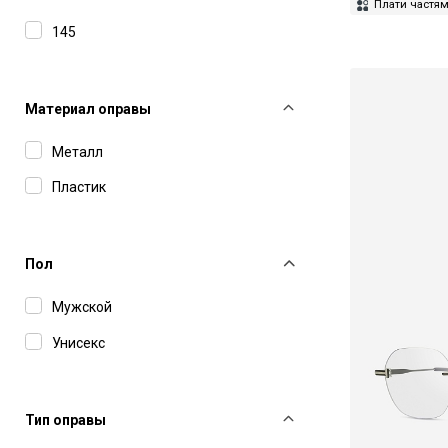
IC Berlin
Плати частя
145
Jacquemus
John Dalia
Материал оправы
Kuboraum
Leisure Society
Металл
Linda Farrow
Пластик
Lithe
Lunor
Пол
Marc Jacobs
Мужской
Masunaga
Унисекс
Matsuda
Max Mara
Тип оправы
Maybach