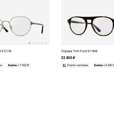
 6127-B
Оправа Tom Ford 6118-B
33 450 ₽
ми
Баллы
+7 922 ₽
Плати частями
Баллы
+5 687 