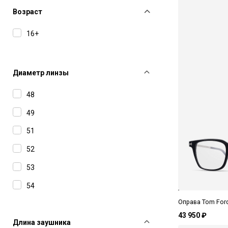
Bottega Veneta
Возраст
Carolina Lemke
16+
Carrera
Charriol
Диаметр линзы
David Beckham
48
Dita
49
Dsquared2
51
Dunhill
52
Glory
53
Gucci
54
Haffmans&Neumeister
Оправа Tom Ford
56
Hugo
43 950 ₽
Длина заушника