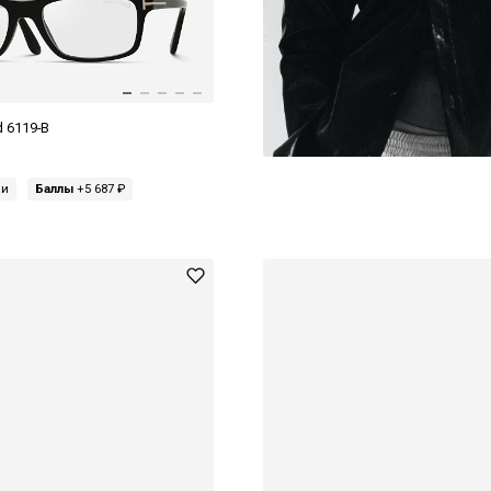
 6119-B
ми
Баллы
+5 687 ₽