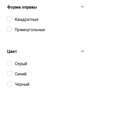
Lunor
Форма оправы
Marc Jacobs
Квадратные
Mastermind
Прямоугольные
Masunaga
Matsuda
Цвет
Maui Jim
Серый
Max Mara
Синий
Maybach
Черный
Miu Miu
MM6 Maison Margiela
Montblanc
Movitra