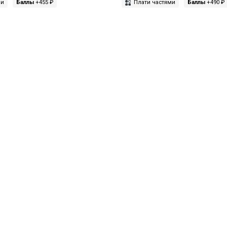
ми
Баллы
+455 ₽
Плати частями
Баллы
+490 ₽