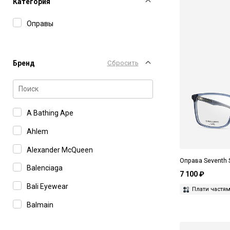
Категория
Оправы
Бренд
Сбросить
A Bathing Ape
Ahlem
Alexander McQueen
Оправа Seventh S
Balenciaga
7 100 ₽
Bali Eyewear
Плати частя
Balmain
Barton Perreira