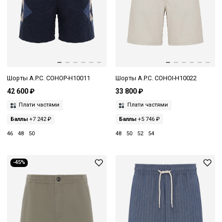
Шорты A.P.C. COHOP-H10011
Шорты A.P.C. COHOI-H10022
42 600 ₽
33 800 ₽
Плати частями
Плати частями
Баллы
+7 242 ₽
Баллы
+5 746 ₽
46
48
50
48
50
52
54
-45%