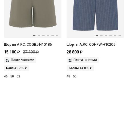
Шорты A.P.C. COGBJ-H10186
Шорты A.P.C. COHFW-H10205
15 100 ₽
27 400 ₽
28 800 ₽
Плати частями
Плати частями
Баллы
+755 ₽
Баллы
+4 896 ₽
46
50
52
48
50